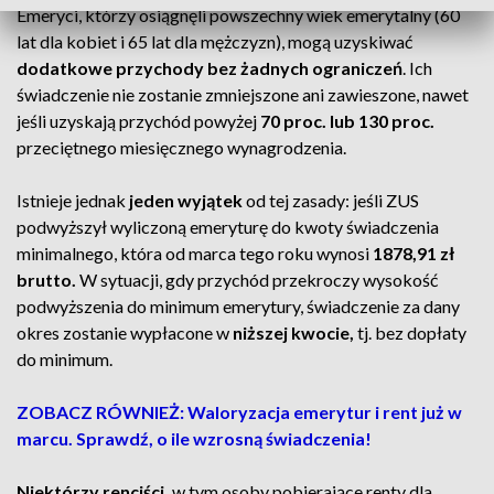
Emeryci, którzy osiągnęli powszechny wiek emerytalny (60
lat dla kobiet i 65 lat dla mężczyzn), mogą uzyskiwać
dodatkowe przychody bez żadnych ograniczeń
. Ich
świadczenie nie zostanie zmniejszone ani zawieszone, nawet
jeśli uzyskają przychód powyżej
70 proc. lub 130 proc.
przeciętnego miesięcznego wynagrodzenia.
Istnieje jednak
jeden wyjątek
od tej zasady: jeśli ZUS
podwyższył wyliczoną emeryturę do kwoty świadczenia
minimalnego, która od marca tego roku wynosi
1878,91 zł
brutto.
W sytuacji, gdy przychód przekroczy wysokość
podwyższenia do minimum emerytury, świadczenie za dany
okres zostanie wypłacone w
niższej kwocie,
tj. bez dopłaty
do minimum.
ZOBACZ RÓWNIEŻ: Waloryzacja emerytur i rent już w
marcu. Sprawdź, o ile wzrosną świadczenia!
Niektórzy renciści,
w tym osoby pobierające renty dla