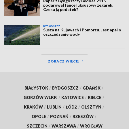
Raper z Bydgoszczy Bedoes 2115
podarował fance luksusowy zegarek.
Czeka ją podatek?
BYDGOSZCZ
Susza na Kujawach i Pomorzu. Jest apel o
oszczędzanie wody
ZOBACZ WIĘCEJ
BIAŁYSTOK
/
BYDGOSZCZ
/
GDAŃSK
/
GORZÓW WLKP.
/
KATOWICE
/
KIELCE
/
KRAKÓW
/
LUBLIN
/
ŁÓDŹ
/
OLSZTYN
/
OPOLE
/
POZNAŃ
/
RZESZÓW
/
SZCZECIN
/
WARSZAWA
/
WROCŁAW