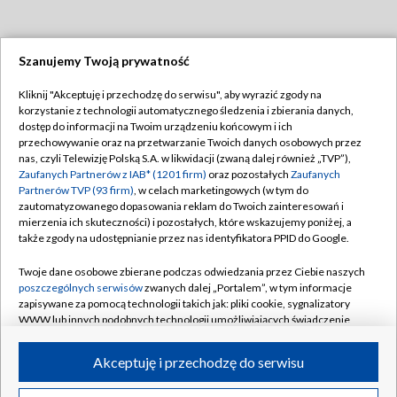
Szanujemy Twoją prywatność
Dołącz do nas:
Kliknij "Akceptuję i przechodzę do serwisu", aby wyrazić zgody na
korzystanie z technologii automatycznego śledzenia i zbierania danych,
TVP
dostęp do informacji na Twoim urządzeniu końcowym i ich
Abonament TVP
przechowywanie oraz na przetwarzanie Twoich danych osobowych przez
Regulamin TVP
nas, czyli Telewizję Polską S.A. w likwidacji (zwaną dalej również „TVP”),
Emisja w TVP
Polityka prywatności
Zaufanych Partnerów z IAB* (1201 firm)
oraz pozostałych
Zaufanych
Partnerów TVP (93 firm)
, w celach marketingowych (w tym do
Centrum informacji TVP
Moje zgody
zautomatyzowanego dopasowania reklam do Twoich zainteresowań i
mierzenia ich skuteczności) i pozostałych, które wskazujemy poniżej, a
Naziemna Telewizja Cyfrowa
Pomoc
także zgody na udostępnianie przez nas identyfikatora PPID do Google.
Sklep TVP
Biuro reklamy
Twoje dane osobowe zbierane podczas odwiedzania przez Ciebie naszych
Rada Programowa
Kontakt
poszczególnych serwisów
zwanych dalej „Portalem”, w tym informacje
zapisywane za pomocą technologii takich jak: pliki cookie, sygnalizatory
System NOS
WWW lub innych podobnych technologii umożliwiających świadczenie
dopasowanych i bezpiecznych usług, personalizację treści oraz reklam,
Informacje o nadawcy
Kanały
udostępnianie funkcji mediów społecznościowych oraz analizowanie
Akceptuję i przechodzę do serwisu
ruchu w Internecie.
Program dla prasy
©2026 Telewizja Polska S.A. w likwidacji