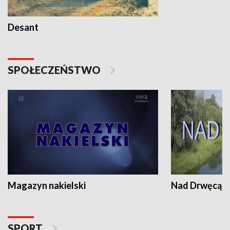
Desant
SPOŁECZEŃSTWO
Magazyn nakielski
Nad Drwęcą
SPORT