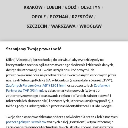
KRAKÓW
/
LUBLIN
/
ŁÓDŹ
/
OLSZTYN
/
OPOLE
/
POZNAŃ
/
RZESZÓW
/
SZCZECIN
/
WARSZAWA
/
WROCŁAW
Szanujemy Twoją prywatność
Dołącz do nas:
Kliknij "Akceptuję i przechodzę do serwisu", aby wyrazić zgody na
korzystanie z technologii automatycznego śledzenia i zbierania danych,
TVP
dostęp do informacji na Twoim urządzeniu końcowym i ich
Abonament TVP
przechowywanie oraz na przetwarzanie Twoich danych osobowych przez
Regulamin TVP
nas, czyli Telewizję Polską S.A. w likwidacji (zwaną dalej również „TVP”),
Emisja w TVP
Polityka prywatności
Zaufanych Partnerów z IAB* (1201 firm)
oraz pozostałych
Zaufanych
Partnerów TVP (93 firm)
, w celach marketingowych (w tym do
Centrum informacji TVP
Moje zgody
zautomatyzowanego dopasowania reklam do Twoich zainteresowań i
mierzenia ich skuteczności) i pozostałych, które wskazujemy poniżej, a
Naziemna Telewizja Cyfrowa
Pomoc
także zgody na udostępnianie przez nas identyfikatora PPID do Google.
Sklep TVP
Biuro reklamy
Twoje dane osobowe zbierane podczas odwiedzania przez Ciebie naszych
Rada Programowa
Kontakt
poszczególnych serwisów
zwanych dalej „Portalem”, w tym informacje
zapisywane za pomocą technologii takich jak: pliki cookie, sygnalizatory