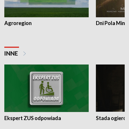
Agroregion
Dni Pola Min
INNE
Ekspert ZUS odpowiada
Stada ogieró