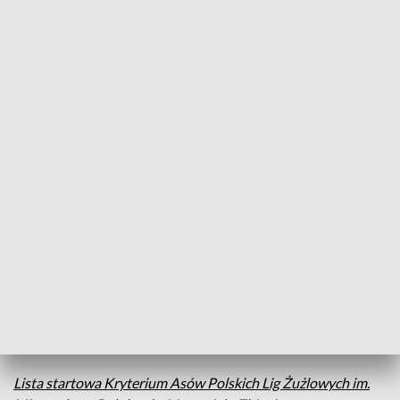
ZOBACZ: Żużel w TVP. Transmisja z wielu imprez, także
z Bydgoszczy i Grudziądza
Od 13 lutego można kupować wejściówki
na zawody.
Najtańsze, na sektor B, kosztują 45 zł (normalny) i 40 zł
(ulgowy, dla emerytów, rencistów oraz osób w wieku 8-16
lat.). Dzieci do lat 7 wchodzą na stadion bezpłatnie. Klub
przekazał, że wyprzedane już zostały bilety do osób
niepełnosprawnych na wózkach.
Już wiadomo, że
turniej w Bydgoszczy pokaże TVP Sport
.
Rywalizację będzie można śledzić także w internecie na
sport.tvp.pl i w aplikacji TVP Sport na smartfona. Pierwszy
bieg o godz. 14:00.
Lista startowa Kryterium Asów Polskich Lig Żużlowych im.