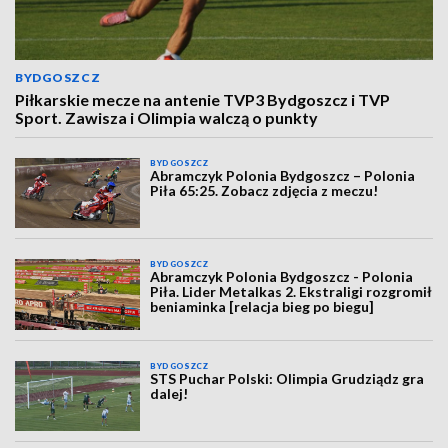
BYDGOSZCZ
Piłkarskie mecze na antenie TVP3 Bydgoszcz i TVP
Sport. Zawisza i Olimpia walczą o punkty
BYDGOSZCZ
Abramczyk Polonia Bydgoszcz – Polonia
Piła 65:25. Zobacz zdjęcia z meczu!
BYDGOSZCZ
Abramczyk Polonia Bydgoszcz - Polonia
Piła. Lider Metalkas 2. Ekstraligi rozgromił
beniaminka [relacja bieg po biegu]
BYDGOSZCZ
STS Puchar Polski: Olimpia Grudziądz gra
dalej!