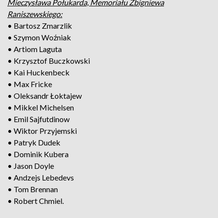
Mieczysława Połukarda, Memoriału Zbigniewa
Raniszewskiego:
• Bartosz Zmarzlik
• Szymon Woźniak
• Artiom Laguta
• Krzysztof Buczkowski
• Kai Huckenbeck
• Max Fricke
• Oleksandr Łoktajew
• Mikkel Michelsen
• Emil Sajfutdinow
• Wiktor Przyjemski
• Patryk Dudek
• Dominik Kubera
• Jason Doyle
• Andzejs Lebedevs
• Tom Brennan
• Robert Chmiel.