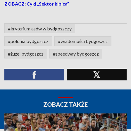
ZOBACZ: Cykl „Sektor kibica”
#kryterium asów w bydgoszczy
#polonia bydgoszcz
#wiadomości bydgoszcz
#żużel bydgoszcz
#speedway bydgoszcz
ZOBACZ TAKŻE