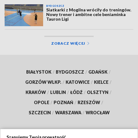
BYDGOSZCZ
Siatkarki z Mogilna wróciły do treningów.
Nowy trener i ambitne cele beniaminka
Tauron Ligi
ZOBACZ WIĘCEJ
BIAŁYSTOK
/
BYDGOSZCZ
/
GDAŃSK
/
GORZÓW WLKP.
/
KATOWICE
/
KIELCE
/
KRAKÓW
/
LUBLIN
/
ŁÓDŹ
/
OLSZTYN
/
OPOLE
/
POZNAŃ
/
RZESZÓW
/
SZCZECIN
/
WARSZAWA
/
WROCŁAW
Szanujemy Twoją prywatność