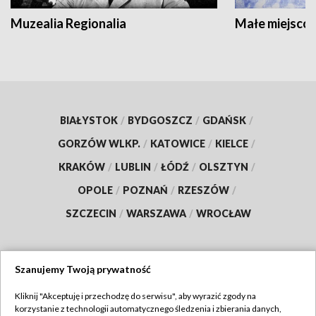
Muzealia Regionalia
Małe miejscow
BIAŁYSTOK
/
BYDGOSZCZ
/
GDAŃSK
/
GORZÓW WLKP.
/
KATOWICE
/
KIELCE
/
KRAKÓW
/
LUBLIN
/
ŁÓDŹ
/
OLSZTYN
/
OPOLE
/
POZNAŃ
/
RZESZÓW
/
SZCZECIN
/
WARSZAWA
/
WROCŁAW
Szanujemy Twoją prywatność
Dołącz do nas:
Kliknij "Akceptuję i przechodzę do serwisu", aby wyrazić zgody na
korzystanie z technologii automatycznego śledzenia i zbierania danych,
TVP