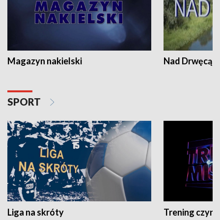
Magazyn nakielski
Nad Drwęcą
SPORT
Liga na skróty
Trening czyni 