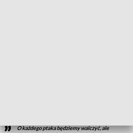
do chleba, co świadczy o wieloletnich zaniedbaniach.
ZOBACZ ZDJĘCIA Z INTERWENCJI 👉📷: Dramatyczna
interwencja w Toruniu: 100 gołębi uratowanych z
koszmarnych warunków!
Fundacja Zalatani – Na ratunek ptakom podkreśla, że to nie
była hodowla, lecz przypadek gromadzenia miejskich
ptaków pod pretekstem ich leczenia.
Niestety, około 30
gołębi jest w bardzo złym stanie, a część z nich
pozostanie kalekami do końca życia.
ZOBACZ RÓWNIEŻ: Bestialstwo w Grudziądzu! 40-
latka pobiła kobietę, wcześniej oddała na nią mocz!
[wideo]
O każdego ptaka będziemy walczyć, ale