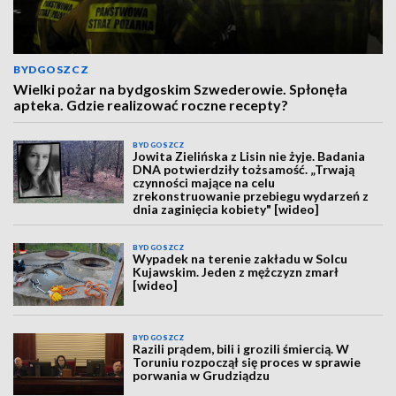
BYDGOSZCZ
Wielki pożar na bydgoskim Szwederowie. Spłonęła
apteka. Gdzie realizować roczne recepty?
BYDGOSZCZ
Jowita Zielińska z Lisin nie żyje. Badania
DNA potwierdziły tożsamość. „Trwają
czynności mające na celu
zrekonstruowanie przebiegu wydarzeń z
dnia zaginięcia kobiety" [wideo]
BYDGOSZCZ
Wypadek na terenie zakładu w Solcu
Kujawskim. Jeden z mężczyzn zmarł
[wideo]
BYDGOSZCZ
Razili prądem, bili i grozili śmiercią. W
Toruniu rozpoczął się proces w sprawie
porwania w Grudziądzu