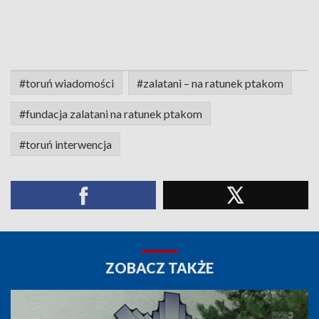
#toruń wiadomości
#zalatani – na ratunek ptakom
#fundacja zalatani na ratunek ptakom
#toruń interwencja
ZOBACZ TAKŻE