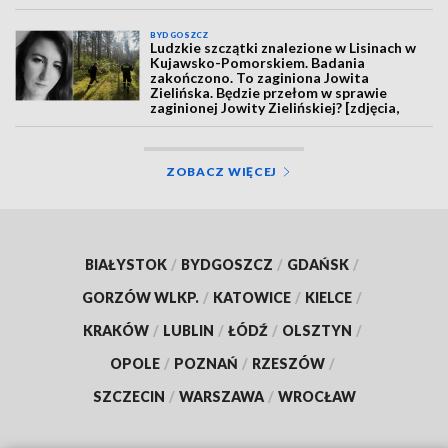
BYDGOSZCZ
Ludzkie szczątki znalezione w Lisinach w
Kujawsko-Pomorskiem. Badania
zakończono. To zaginiona Jowita
Zielińska. Będzie przełom w sprawie
zaginionej Jowity Zielińskiej? [zdjęcia,
wideo, aktualizacja]
ZOBACZ WIĘCEJ
BIAŁYSTOK
/
BYDGOSZCZ
/
GDAŃSK
/
GORZÓW WLKP.
/
KATOWICE
/
KIELCE
/
KRAKÓW
/
LUBLIN
/
ŁÓDŹ
/
OLSZTYN
/
OPOLE
/
POZNAŃ
/
RZESZÓW
/
SZCZECIN
/
WARSZAWA
/
WROCŁAW