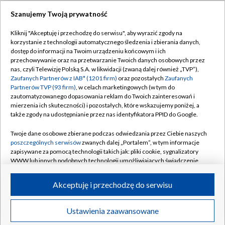
Szanujemy Twoją prywatność
Dołącz do nas:
Kliknij "Akceptuję i przechodzę do serwisu", aby wyrazić zgody na
korzystanie z technologii automatycznego śledzenia i zbierania danych,
TVP
dostęp do informacji na Twoim urządzeniu końcowym i ich
Abonament TVP
przechowywanie oraz na przetwarzanie Twoich danych osobowych przez
Regulamin TVP
nas, czyli Telewizję Polską S.A. w likwidacji (zwaną dalej również „TVP”),
Emisja w TVP
Zaufanych Partnerów z IAB* (1201 firm)
oraz pozostałych
Zaufanych
Polityka prywatności
Partnerów TVP (93 firm)
, w celach marketingowych (w tym do
Centrum informacji TVP
Moje zgody
zautomatyzowanego dopasowania reklam do Twoich zainteresowań i
mierzenia ich skuteczności) i pozostałych, które wskazujemy poniżej, a
Naziemna Telewizja Cyfrowa
Pomoc
także zgody na udostępnianie przez nas identyfikatora PPID do Google.
Sklep TVP
Biuro reklamy
Twoje dane osobowe zbierane podczas odwiedzania przez Ciebie naszych
Rada Programowa
poszczególnych serwisów
zwanych dalej „Portalem”, w tym informacje
Kontakt
zapisywane za pomocą technologii takich jak: pliki cookie, sygnalizatory
System NOS
WWW lub innych podobnych technologii umożliwiających świadczenie
dopasowanych i bezpiecznych usług, personalizację treści oraz reklam,
Informacje o nadawcy
Kanały
udostępnianie funkcji mediów społecznościowych oraz analizowanie
Akceptuję i przechodzę do serwisu
ruchu w Internecie.
Program dla prasy
©2026 Telewizja Polska S.A. w likwidacji
Biuro Reklamy
Twoje dane osobowe zbierane podczas odwiedzania przez Ciebie
Ustawienia zaawansowane
poszczególnych serwisów
na Portalu, takie jak adresy IP, identyfikatory
Ogłoszenie przetargowe
Twoich urządzeń końcowych i identyfikatory plików cookie, informacje o