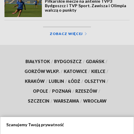
Piłkarskie mecze na antenie TVP3
Bydgoszcz i TVP Sport. Zawisza i Olimpia
walczą o punkty
ZOBACZ WIĘCEJ
BIAŁYSTOK
/
BYDGOSZCZ
/
GDAŃSK
/
GORZÓW WLKP.
/
KATOWICE
/
KIELCE
/
KRAKÓW
/
LUBLIN
/
ŁÓDŹ
/
OLSZTYN
/
OPOLE
/
POZNAŃ
/
RZESZÓW
/
SZCZECIN
/
WARSZAWA
/
WROCŁAW
Szanujemy Twoją prywatność
Dołącz do nas: