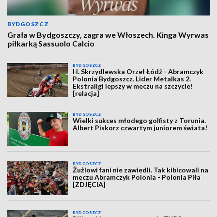
BYDGOSZCZ
Grała w Bydgoszczy, zagra we Włoszech. Kinga Wyrwas
piłkarką Sassuolo Calcio
BYDGOSZCZ
H. Skrzydlewska Orzeł Łódź - Abramczyk
Polonia Bydgoszcz. Lider Metalkas 2.
Ekstraligi lepszy w meczu na szczycie!
[relacja]
BYDGOSZCZ
Wielki sukces młodego golfisty z Torunia.
Albert Piskorz czwartym juniorem świata!
BYDGOSZCZ
Żużlowi fani nie zawiedli. Tak kibicowali na
meczu Abramczyk Polonia - Polonia Piła
[ZDJĘCIA]
BYDGOSZCZ