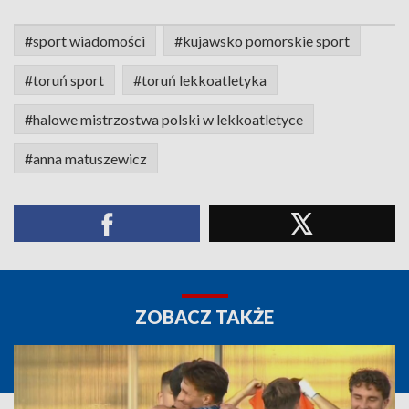
#sport wiadomości
#kujawsko pomorskie sport
#toruń sport
#toruń lekkoatletyka
#halowe mistrzostwa polski w lekkoatletyce
#anna matuszewicz
ZOBACZ TAKŻE