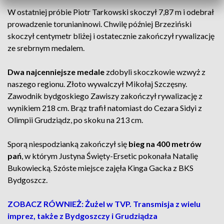
W ostatniej próbie Piotr Tarkowski skoczył 7,87 m i odebrał
prowadzenie torunianinowi. Chwilę później Brzeziński
skoczył centymetr bliżej i ostatecznie zakończył rywalizację
ze srebrnym medalem.
Dwa najcenniejsze medale
zdobyli skoczkowie wzwyż z
naszego regionu. Złoto wywalczył Mikołaj Szczęsny.
Zawodnik bydgoskiego Zawiszy zakończył rywalizację z
wynikiem 218 cm. Brąz trafił natomiast do Cezara Sidyi z
Olimpii Grudziądz, po skoku na 213 cm.
Sporą niespodzianką zakończył się
bieg na 400 metrów
pań
, w którym Justyna Święty-Ersetic pokonała Natalię
Bukowiecką. Szóste miejsce zajęła Kinga Gacka z BKS
Bydgoszcz.
ZOBACZ RÓWNIEŻ: Żużel w TVP. Transmisja z wielu
imprez, także z Bydgoszczy i Grudziądza