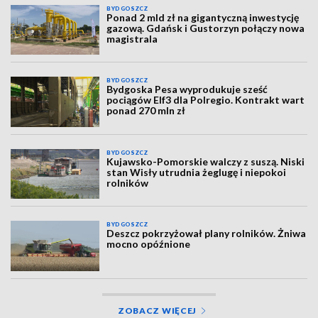
BYDGOSZCZ
Ponad 2 mld zł na gigantyczną inwestycję
gazową. Gdańsk i Gustorzyn połączy nowa
magistrala
BYDGOSZCZ
Bydgoska Pesa wyprodukuje sześć
pociągów Elf3 dla Polregio. Kontrakt wart
ponad 270 mln zł
BYDGOSZCZ
Kujawsko-Pomorskie walczy z suszą. Niski
stan Wisły utrudnia żeglugę i niepokoi
rolników
BYDGOSZCZ
Deszcz pokrzyżował plany rolników. Żniwa
mocno opóźnione
ZOBACZ WIĘCEJ