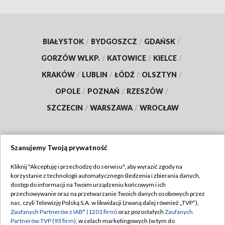
BIAŁYSTOK
/
BYDGOSZCZ
/
GDAŃSK
/
GORZÓW WLKP.
/
KATOWICE
/
KIELCE
/
KRAKÓW
/
LUBLIN
/
ŁÓDŹ
/
OLSZTYN
/
OPOLE
/
POZNAŃ
/
RZESZÓW
/
SZCZECIN
/
WARSZAWA
/
WROCŁAW
Szanujemy Twoją prywatność
Dołącz do nas:
Kliknij "Akceptuję i przechodzę do serwisu", aby wyrazić zgody na
korzystanie z technologii automatycznego śledzenia i zbierania danych,
TVP
dostęp do informacji na Twoim urządzeniu końcowym i ich
Abonament TVP
przechowywanie oraz na przetwarzanie Twoich danych osobowych przez
Regulamin TVP
nas, czyli Telewizję Polską S.A. w likwidacji (zwaną dalej również „TVP”),
Emisja w TVP
Polityka prywatności
Zaufanych Partnerów z IAB* (1201 firm)
oraz pozostałych
Zaufanych
Partnerów TVP (93 firm)
, w celach marketingowych (w tym do