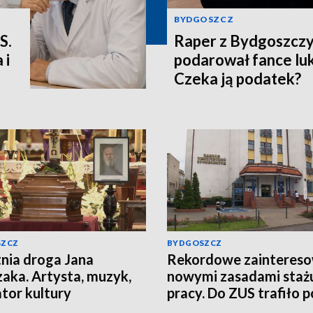
BYDGOSZCZ
S.
Raper z Bydgoszcz
 i
podarował fance lu
Czeka ją podatek?
SZCZ
BYDGOSZCZ
nia droga Jana
Rekordowe zaintereso
aka. Artysta, muzyk,
nowymi zasadami staż
tor kultury
pracy. Do ZUS trafiło 
nckiej spoczął w
800 tys. wniosków