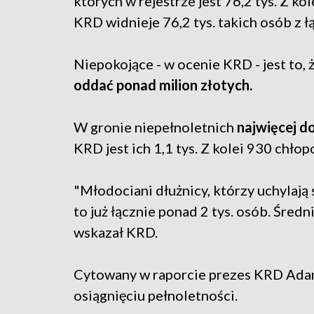
których w rejestrze jest 76,2 tys. Z ko
KRD widnieje 76,2 tys. takich osób z 
Niepokojące - w ocenie KRD - jest to, 
oddać ponad milion złotych.
W gronie niepełnoletnich
najwięcej d
KRD jest ich 1,1 tys. Z kolei 930 chło
"Młodociani dłużnicy, którzy uchylają 
to już łącznie ponad 2 tys. osób. Średn
wskazał KRD.
Cytowany w raporcie prezes KRD Adam Ł
osiągnięciu pełnoletności.