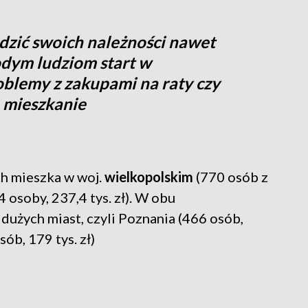
zić swoich należności nawet
odym ludziom start w
oblemy z zakupami na raty czy
 mieszkanie
ch mieszka w woj.
wielkopolskim
(770 osób z
4 osoby, 237,4 tys. zł). W obu
użych miast, czyli Poznania (466 osób,
sób, 179 tys. zł)