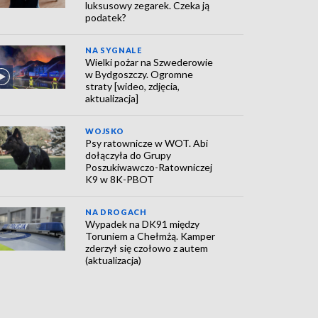
luksusowy zegarek. Czeka ją
podatek?
NA SYGNALE
Wielki pożar na Szwederowie
w Bydgoszczy. Ogromne
straty [wideo, zdjęcia,
aktualizacja]
WOJSKO
Psy ratownicze w WOT. Abi
dołączyła do Grupy
Poszukiwawczo-Ratowniczej
K9 w 8K-PBOT
NA DROGACH
Wypadek na DK91 między
Toruniem a Chełmżą. Kamper
zderzył się czołowo z autem
(aktualizacja)