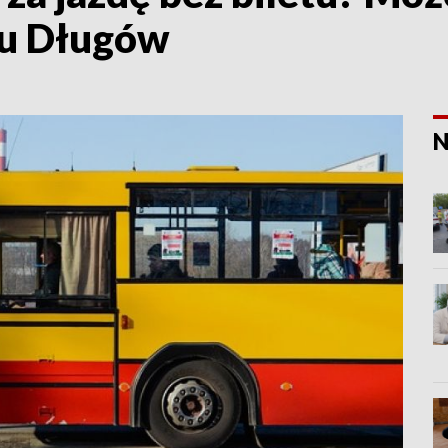
ru Długów
N