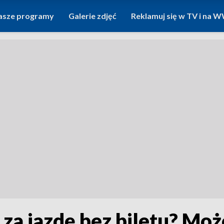
asze programy
Galerie zdjęć
Reklamuj się w TV i na
 za jazdę bez biletu? Moż