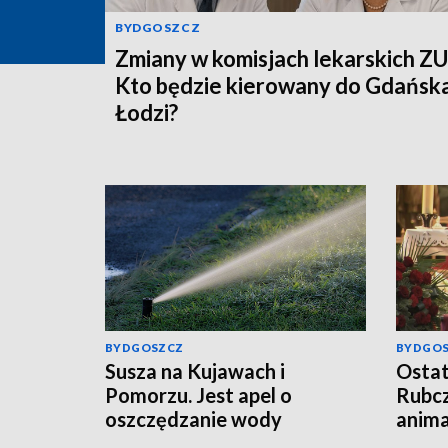
BYDGOSZCZ
Zmiany w komisjach lekarskich ZU
Kto będzie kierowany do Gdańska
Łodzi?
BYDGOSZCZ
BYDGO
Susza na Kujawach i
Ostat
Pomorzu. Jest apel o
Rubcz
oszczędzanie wody
anima
stude