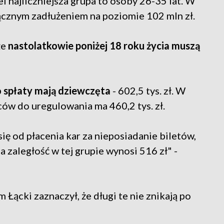
lei najliczniejsza grupa to osoby 26-35 lat. W
łącznym zadłużeniem na poziomie 102 mln zł.
że
nastolatkowie poniżej 18 roku życia muszą
o spłaty mają dziewczęta
- 602,5 tys. zł. W
pców do uregulowania ma 460,2 tys. zł.
się od płacenia kar za nieposiadanie biletów,
ia zaległość w tej grupie wynosi 516 zł" -
ącki zaznaczył, że długi te nie znikają po