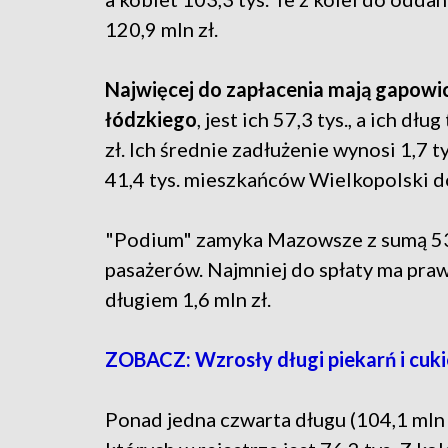
120,9 mln zł.
Najwięcej do zapłacenia mają gapowic
łódzkiego
, jest ich 57,3 tys., a ich dłu
zł. Ich średnie zadłużenie wynosi 1,7 tys
41,4 tys. mieszkańców Wielkopolski do
"Podium" zamyka Mazowsze z sumą 53,3
pasażerów. Najmniej do spłaty ma pra
długiem 1,6 mln zł.
ZOBACZ: Wzrosły długi piekarń i cuk
Ponad jedna czwarta długu (104,1 mln 