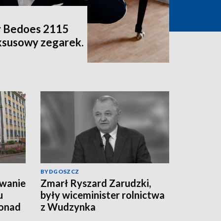
y Bedoes 2115
ksusowy zegarek.
BYDGOSZCZ
wanie
Zmarł Ryszard Zarudzki,
u
były wiceminister rolnictwa
ponad
z Wudzynka