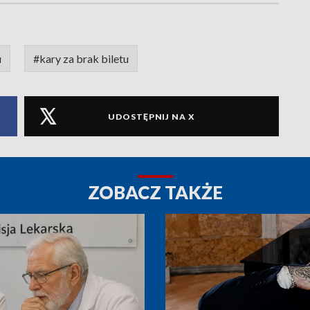
u
#kary za brak biletu
UDOSTĘPNIJ NA X
ZOBACZ TAKŻE