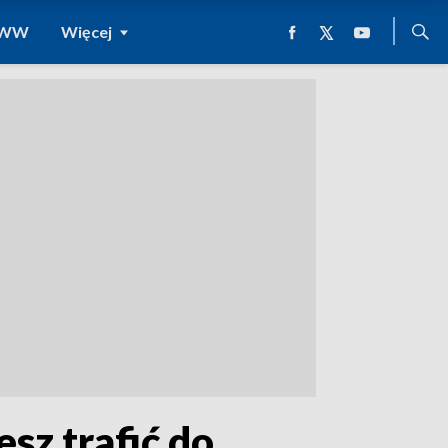
 WWW
Więcej
esz trafić do