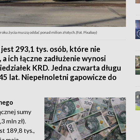
 roku życia muszą oddać ponad milion złotych.(fot. Pixabay)
st 293,1 tys. osób, które nie
u, a ich łączne zadłużenie wynosi
niedziałek KRD. Jedna czwarta długu
5 lat. Niepełnoletni gapowicze do
dnego
łącznej sumy
3 mln zł).
t 189,8 tys.,
ia mają