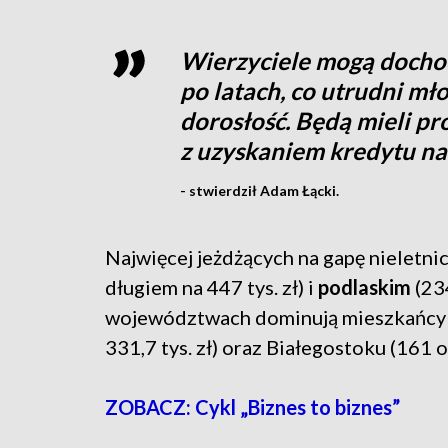
Wierzyciele mogą dochod
po latach, co utrudni mł
dorosłość. Będą mieli pr
z uzyskaniem kredytu na
- stwierdził Adam Łącki.
Najwięcej jeżdżących na gapę nieletni
długiem na 447 tys. zł) i
podlaskim
(23
województwach dominują mieszkańcy d
331,7 tys. zł) oraz Białegostoku (161 o
ZOBACZ: Cykl „Biznes to biznes”