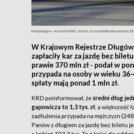
Niepokojące - w ocenie KRD - jest to, że nastolatkowie poniżej 18
W Krajowym Rejestrze Długów je
zapłaciły kar za jazdę bez bilet
prawie 370 mln zł - podał w po
przypada na osoby w wieku 36-4
spłaty mają ponad 1 mln zł.
KRD poinformował, że
średni dług je
gapowicza to 1,3
tys. zł
, a większość 
zadłużenia przypada na mężczyzn (248,
Panów z długiem za jazdę bez biletu jes
a kobiet 103,3 tys. Te z kolei do oddan