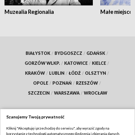
Muzealia Regionalia
Małe miejscow
BIAŁYSTOK
/
BYDGOSZCZ
/
GDAŃSK
/
GORZÓW WLKP.
/
KATOWICE
/
KIELCE
/
KRAKÓW
/
LUBLIN
/
ŁÓDŹ
/
OLSZTYN
/
OPOLE
/
POZNAŃ
/
RZESZÓW
/
SZCZECIN
/
WARSZAWA
/
WROCŁAW
Szanujemy Twoją prywatność
Dołącz do nas:
Kliknij "Akceptuję i przechodzę do serwisu", aby wyrazić zgody na
korzystanie z technologii automatycznego śledzenia i zbierania danych,