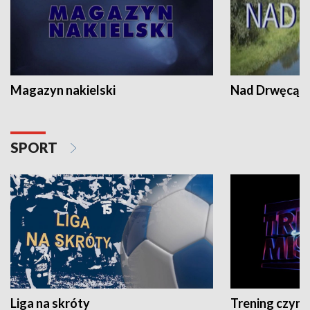
Magazyn nakielski
Nad Drwęcą
SPORT
Liga na skróty
Trening czyni 