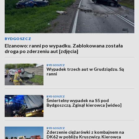
BYDGOSZCZ
Elzanowo: ranni po wypadku. Zablokowana została
droga po zderzeniu aut [zdjęcia]
BYDGOSZCZ
Wypadek trzech aut w Grudziądzu. Są
ranni
BYDGOSZCZ
Śmiertelny wypadek na S5 pod
Bydgoszczą. Zginął kierowca [wideo]
BYDGOSZCZ
Zderzenie ciężarówki z kombajnem na
DK62 w pobliżu Kruszwicy. Kierowca