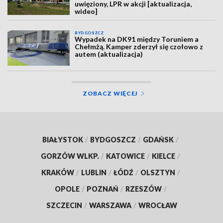
uwięziony, LPR w akcji [aktualizacja,
wideo]
BYDGOSZCZ
Wypadek na DK91 między Toruniem a
Chełmżą. Kamper zderzył się czołowo z
autem (aktualizacja)
ZOBACZ WIĘCEJ
BIAŁYSTOK
/
BYDGOSZCZ
/
GDAŃSK
/
GORZÓW WLKP.
/
KATOWICE
/
KIELCE
/
KRAKÓW
/
LUBLIN
/
ŁÓDŹ
/
OLSZTYN
/
OPOLE
/
POZNAŃ
/
RZESZÓW
/
SZCZECIN
/
WARSZAWA
/
WROCŁAW