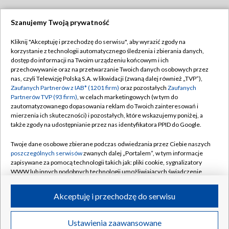
Szanujemy Twoją prywatność
Dołącz do nas:
Kliknij "Akceptuję i przechodzę do serwisu", aby wyrazić zgody na
korzystanie z technologii automatycznego śledzenia i zbierania danych,
TVP
dostęp do informacji na Twoim urządzeniu końcowym i ich
Abonament TVP
przechowywanie oraz na przetwarzanie Twoich danych osobowych przez
Regulamin TVP
nas, czyli Telewizję Polską S.A. w likwidacji (zwaną dalej również „TVP”),
Emisja w TVP
Polityka prywatności
Zaufanych Partnerów z IAB* (1201 firm)
oraz pozostałych
Zaufanych
Partnerów TVP (93 firm)
, w celach marketingowych (w tym do
Centrum informacji TVP
Moje zgody
zautomatyzowanego dopasowania reklam do Twoich zainteresowań i
mierzenia ich skuteczności) i pozostałych, które wskazujemy poniżej, a
Naziemna Telewizja Cyfrowa
Pomoc
także zgody na udostępnianie przez nas identyfikatora PPID do Google.
Sklep TVP
Biuro reklamy
Twoje dane osobowe zbierane podczas odwiedzania przez Ciebie naszych
Rada Programowa
Kontakt
poszczególnych serwisów
zwanych dalej „Portalem”, w tym informacje
zapisywane za pomocą technologii takich jak: pliki cookie, sygnalizatory
System NOS
WWW lub innych podobnych technologii umożliwiających świadczenie
dopasowanych i bezpiecznych usług, personalizację treści oraz reklam,
Informacje o nadawcy
Kanały
udostępnianie funkcji mediów społecznościowych oraz analizowanie
Akceptuję i przechodzę do serwisu
ruchu w Internecie.
Program dla prasy
©2026 Telewizja Polska S.A. w likwidacji
Biuro Reklamy
Twoje dane osobowe zbierane podczas odwiedzania przez Ciebie
Ustawienia zaawansowane
poszczególnych serwisów
na Portalu, takie jak adresy IP, identyfikatory