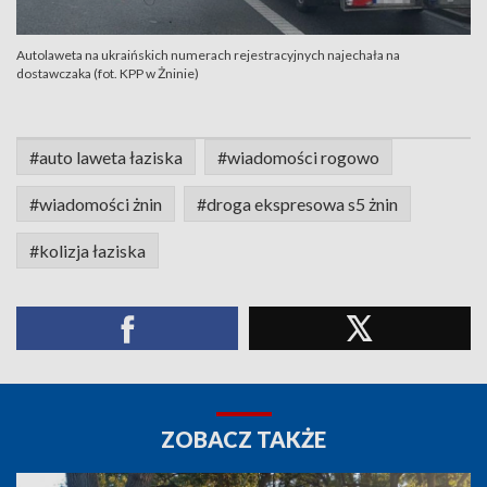
Autolaweta na ukraińskich numerach rejestracyjnych najechała na
dostawczaka (fot. KPP w Żninie)
#auto laweta łaziska
#wiadomości rogowo
#wiadomości żnin
#droga ekspresowa s5 żnin
#kolizja łaziska
ZOBACZ TAKŻE