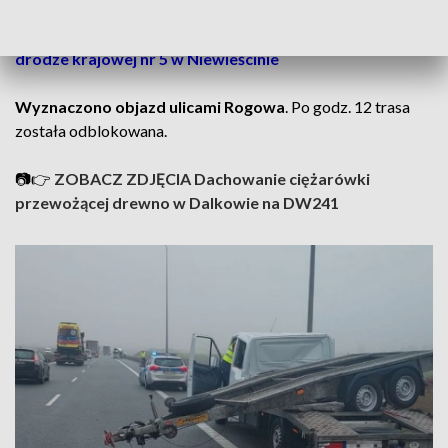
ZOBACZ: Nie żyją cztery osoby! Tragiczny wypadek na
drodze krajowej nr 5 w Niewieścinie
Wyznaczono objazd ulicami Rogowa
. Po godz. 12 trasa
została odblokowana.
📷👉
ZOBACZ ZDJĘCIA Dachowanie ciężarówki
przewożącej drewno w Dalkowie na DW241