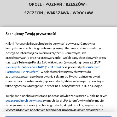
OPOLE
/
POZNAŃ
/
RZESZÓW
/
SZCZECIN
/
WARSZAWA
/
WROCŁAW
Szanujemy Twoją prywatność
Dołącz do nas:
Kliknij "Akceptuję i przechodzę do serwisu", aby wyrazić zgody na
korzystanie z technologii automatycznego śledzenia i zbierania danych,
TVP
dostęp do informacji na Twoim urządzeniu końcowym i ich
Abonament TVP
przechowywanie oraz na przetwarzanie Twoich danych osobowych przez
Regulamin TVP
nas, czyli Telewizję Polską S.A. w likwidacji (zwaną dalej również „TVP”),
Emisja w TVP
Polityka prywatności
Zaufanych Partnerów z IAB* (1201 firm)
oraz pozostałych
Zaufanych
Partnerów TVP (93 firm)
, w celach marketingowych (w tym do
Centrum informacji TVP
Moje zgody
zautomatyzowanego dopasowania reklam do Twoich zainteresowań i
mierzenia ich skuteczności) i pozostałych, które wskazujemy poniżej, a
Naziemna Telewizja Cyfrowa
Pomoc
także zgody na udostępnianie przez nas identyfikatora PPID do Google.
Sklep TVP
Biuro reklamy
Twoje dane osobowe zbierane podczas odwiedzania przez Ciebie naszych
Rada Programowa
Kontakt
poszczególnych serwisów
zwanych dalej „Portalem”, w tym informacje
zapisywane za pomocą technologii takich jak: pliki cookie, sygnalizatory
System NOS
WWW lub innych podobnych technologii umożliwiających świadczenie
dopasowanych i bezpiecznych usług, personalizację treści oraz reklam,
Informacje o nadawcy