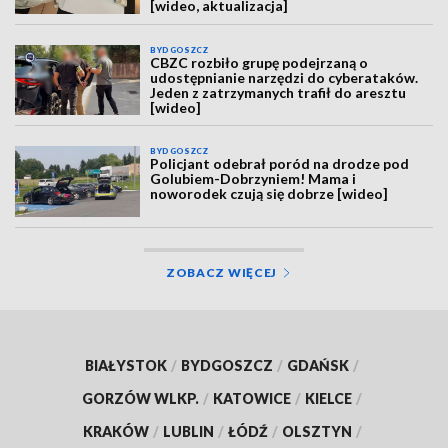
[wideo, aktualizacja]
BYDGOSZCZ
CBZC rozbiło grupę podejrzaną o
udostępnianie narzędzi do cyberataków.
Jeden z zatrzymanych trafił do aresztu
[wideo]
BYDGOSZCZ
Policjant odebrał poród na drodze pod
Golubiem-Dobrzyniem! Mama i
noworodek czują się dobrze [wideo]
ZOBACZ WIĘCEJ
BIAŁYSTOK
/
BYDGOSZCZ
/
GDAŃSK
/
GORZÓW WLKP.
/
KATOWICE
/
KIELCE
/
KRAKÓW
/
LUBLIN
/
ŁÓDŹ
/
OLSZTYN
/