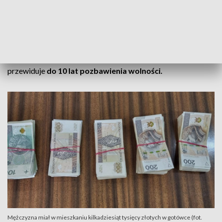
Kryminalni po zebraniu materiału dowodowego
doprowadzili włocławianina do prokuratury, gdzie usłyszał
on zarzut posiadania znacznej ilości środków odurzających.
Ustawa o przeciwdziałaniu narkomanii za to przestępstwo
przewiduje
do 10 lat pozbawienia wolności.
Mężczyzna miał w mieszkaniu kilkadziesiąt tysięcy złotych w gotówce (fot.