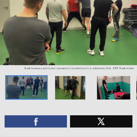
Radziejowscy policjanci prewencji uczestniczyli w szkoleniu (Fot. KPP Radziejów)