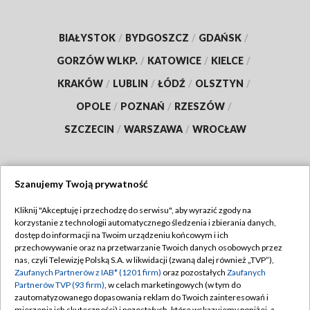
BIAŁYSTOK
/
BYDGOSZCZ
/
GDAŃSK
/
GORZÓW WLKP.
/
KATOWICE
/
KIELCE
/
KRAKÓW
/
LUBLIN
/
ŁÓDŹ
/
OLSZTYN
/
OPOLE
/
POZNAŃ
/
RZESZÓW
/
SZCZECIN
/
WARSZAWA
/
WROCŁAW
Szanujemy Twoją prywatność
Dołącz do nas:
Kliknij "Akceptuję i przechodzę do serwisu", aby wyrazić zgody na
korzystanie z technologii automatycznego śledzenia i zbierania danych,
TVP
dostęp do informacji na Twoim urządzeniu końcowym i ich
Abonament TVP
przechowywanie oraz na przetwarzanie Twoich danych osobowych przez
Regulamin TVP
nas, czyli Telewizję Polską S.A. w likwidacji (zwaną dalej również „TVP”),
Emisja w TVP
Polityka prywatności
Zaufanych Partnerów z IAB* (1201 firm)
oraz pozostałych
Zaufanych
Partnerów TVP (93 firm)
, w celach marketingowych (w tym do
Centrum informacji TVP
Moje zgody
zautomatyzowanego dopasowania reklam do Twoich zainteresowań i
mierzenia ich skuteczności) i pozostałych, które wskazujemy poniżej, a