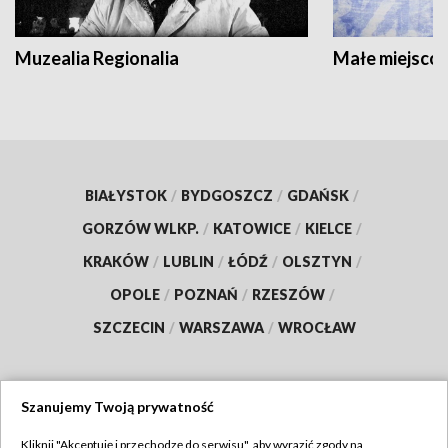
Muzealia Regionalia
Małe miejscow
BIAŁYSTOK
/
BYDGOSZCZ
/
GDAŃSK
/
GORZÓW WLKP.
/
KATOWICE
/
KIELCE
/
KRAKÓW
/
LUBLIN
/
ŁÓDŹ
/
OLSZTYN
/
OPOLE
/
POZNAŃ
/
RZESZÓW
/
SZCZECIN
/
WARSZAWA
/
WROCŁAW
Szanujemy Twoją prywatność
Dołącz do nas:
Kliknij "Akceptuję i przechodzę do serwisu", aby wyrazić zgody na