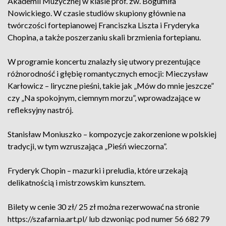
Akademii Muzycznej w klasie prof. zw. Bogumiła
Nowickiego. W czasie studiów skupiony głównie na
twórczości fortepianowej Franciszka Liszta i Fryderyka
Chopina, a także poszerzaniu skali brzmienia fortepianu.
W programie koncertu znalazły się utwory prezentujące
różnorodność i głębię romantycznych emocji: Mieczysław
Karłowicz – liryczne pieśni, takie jak „Mów do mnie jeszcze”
czy „Na spokojnym, ciemnym morzu”, wprowadzające w
refleksyjny nastrój.
Stanisław Moniuszko – kompozycje zakorzenione w polskiej
tradycji, w tym wzruszająca „Pieśń wieczorna”.
Fryderyk Chopin – mazurki i preludia, które urzekają
delikatnością i mistrzowskim kunsztem.
Bilety w cenie 30 zł/ 25 zł można rezerwować na stronie
https://szafarnia.art.pl/ lub dzwoniąc pod numer 56 682 79