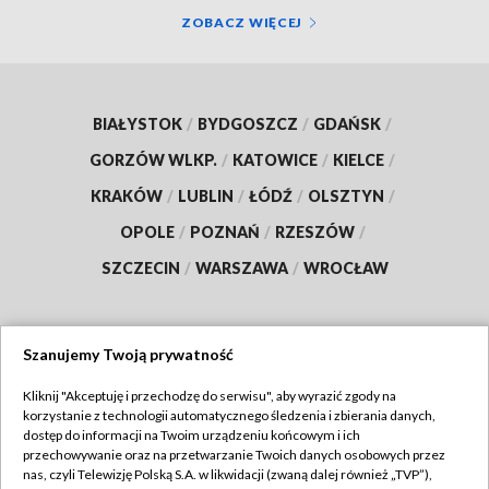
ZOBACZ WIĘCEJ
BIAŁYSTOK
/
BYDGOSZCZ
/
GDAŃSK
/
GORZÓW WLKP.
/
KATOWICE
/
KIELCE
/
KRAKÓW
/
LUBLIN
/
ŁÓDŹ
/
OLSZTYN
/
OPOLE
/
POZNAŃ
/
RZESZÓW
/
SZCZECIN
/
WARSZAWA
/
WROCŁAW
Szanujemy Twoją prywatność
Dołącz do nas:
Kliknij "Akceptuję i przechodzę do serwisu", aby wyrazić zgody na
korzystanie z technologii automatycznego śledzenia i zbierania danych,
TVP
dostęp do informacji na Twoim urządzeniu końcowym i ich
Abonament TVP
przechowywanie oraz na przetwarzanie Twoich danych osobowych przez
Regulamin TVP
nas, czyli Telewizję Polską S.A. w likwidacji (zwaną dalej również „TVP”),