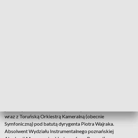
Akademii Muzycznej im. Feliksa Nowowiejskiego w
Bydgoszczy na kierunku wokalno-aktorskim, w klasie prof.
dr hab. Jacka Greszty. Od 2017 roku jest czynnym
organmistrzem, szkoląc swój warsztat u mgr Krzysztofa
Weresińskiego . W czasie studiów dwukrotnie otrzymał
stypendium rektora Akademii Muzycznej im. Feliksa
Nowowiejskiego w Bydgoszczy dla najlepszych studentów.
Swoje umiejętności kształcił pod okiem wielu uznanych
pedagogów z Polski i zagranicy m. in. Mariuszem Kwietniem,
Bogdanem Makalem. Występował m.in. w Filharmonii
Lubelskiej, Operze Nova, Filharmonii Sudeckiej.
- Wojciech Brudzyński – pianista. Pochodzący z Torunia
pianista i pedagog. Jako solista debiutował w roku 2007
pierwszym Koncertem Fortepianowym Felixa Mendelssohna
wraz z Toruńską Orkiestrą Kameralną (obecnie
Symfoniczną) pod batutą dyrygenta Piotra Wajraka.
Absolwent Wydziału Instrumentalnego poznańskiej