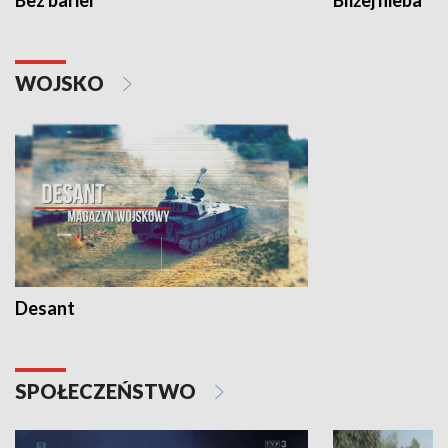
Bez barier
Bliżej nieba
WOJSKO
Desant
SPOŁECZEŃSTWO