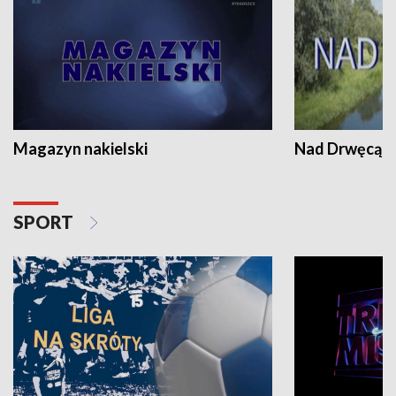
Magazyn nakielski
Nad Drwęcą
SPORT