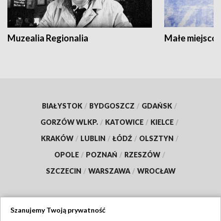
Muzealia Regionalia
Małe miejscow
BIAŁYSTOK
/
BYDGOSZCZ
/
GDAŃSK
/
GORZÓW WLKP.
/
KATOWICE
/
KIELCE
/
KRAKÓW
/
LUBLIN
/
ŁÓDŹ
/
OLSZTYN
/
OPOLE
/
POZNAŃ
/
RZESZÓW
/
SZCZECIN
/
WARSZAWA
/
WROCŁAW
Szanujemy Twoją prywatność
Dołącz do nas: