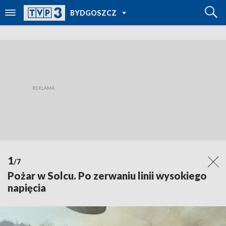
POWRÓT DO
BYDGOSZCZ
TVP REGIONY
1
/7
Pożar w Solcu. Po zerwaniu linii wysokiego
napięcia