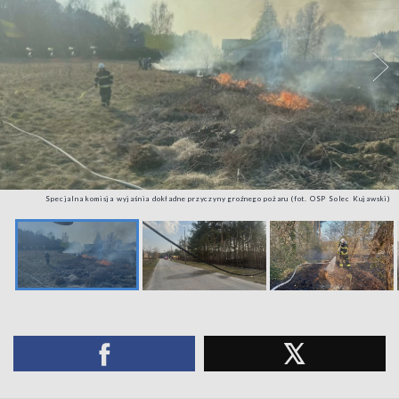
Specjalna komisja wyjaśnia dokładne przyczyny groźnego pożaru (fot. OSP Solec Kujawski)