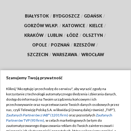
BIAŁYSTOK
/
BYDGOSZCZ
/
GDAŃSK
/
GORZÓW WLKP.
/
KATOWICE
/
KIELCE
/
KRAKÓW
/
LUBLIN
/
ŁÓDŹ
/
OLSZTYN
/
OPOLE
/
POZNAŃ
/
RZESZÓW
/
SZCZECIN
/
WARSZAWA
/
WROCŁAW
Szanujemy Twoją prywatność
Dołącz do nas:
Kliknij "Akceptuję i przechodzę do serwisu", aby wyrazić zgody na
korzystanie z technologii automatycznego śledzenia i zbierania danych,
TVP
dostęp do informacji na Twoim urządzeniu końcowym i ich
Abonament TVP
przechowywanie oraz na przetwarzanie Twoich danych osobowych przez
Regulamin TVP
nas, czyli Telewizję Polską S.A. w likwidacji (zwaną dalej również „TVP”),
Emisja w TVP
Polityka prywatności
Zaufanych Partnerów z IAB* (1201 firm)
oraz pozostałych
Zaufanych
Partnerów TVP (93 firm)
, w celach marketingowych (w tym do
Centrum informacji TVP
Moje zgody
zautomatyzowanego dopasowania reklam do Twoich zainteresowań i
mierzenia ich skuteczności) i pozostałych, które wskazujemy poniżej, a