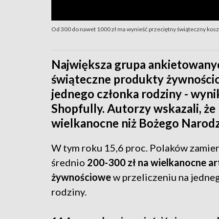
Od 300 do nawet 1000 zł ma wynieść przeciętny świąteczny kos
Największa grupa ankietowanych
świąteczne produkty żywnościo
jednego członka rodziny - wyni
Shopfully. Autorzy wskazali, że
wielkanocne niż Bożego Narodz
W tym roku 15,6 proc. Polaków zamie
średnio
200-300 zł na wielkanocne ar
żywnościowe
w przeliczeniu na jedne
rodziny.