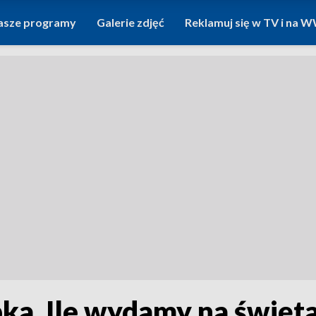
asze programy
Galerie zdjęć
Reklamuj się w TV i na
abka. Ile wydamy na świę