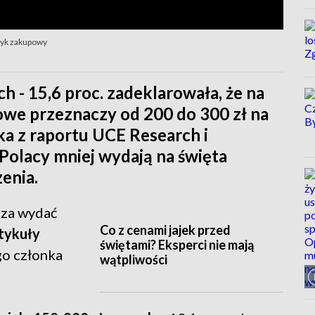
zyk zakupowy
 - 15,6 proc. zadeklarowała, że na
we przeznaczy od 200 do 300 zł na
ka z raportu UCE Research i
 Polacy mniej wydają na święta
enia.
rza wydać
tykuły
Co z cenami jajek przed
go członka
świętami? Eksperci nie mają
wątpliwości