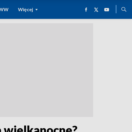
 WWW
Więcej
ta wielkanocne?