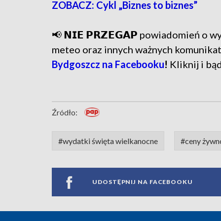
ZOBACZ: Cykl „Biznes to biznes”
📢 𝗡𝗜𝗘 𝗣𝗥𝗭𝗘𝗚𝗔𝗣 powiadomień o
meteo oraz innych ważnych komunika
Bydgoszcz na Facebooku
!
Kliknij i bą
Źródło:
#wydatki święta wielkanocne
#ceny żywn
UDOSTĘPNIJ NA FACEBOOKU