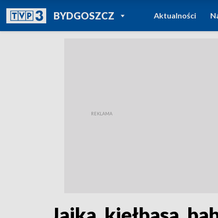
POWRÓT DO
BYDGOSZCZ
Aktualności
N
TVP REGIONY
Jajka, kiełbasa, b