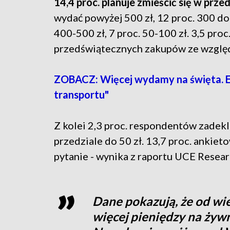
14,4 proc. planuje zmieścić się w prze
200 zł na osobę.
13,1 proc. chce wydać 
proc. 100 do 150 zł, 8,8 proc. 400-500 
ogóle nie będzie robić przedświątecz
ZOBACZ: Więcej wydamy na święta. Ek
transportu"
Z kolei 2,3 proc. respondentów zadek
przedziale do 50 zł. 13,7 proc. ankiet
pytanie - wynika z raportu UCE Researc
Dane pokazują, że od wi
więcej pieniędzy na żyw