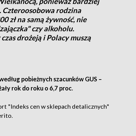
ielkanocą, ponieważ bardziej
. Czteroosobowa rodzina
00 zł na samą żywność, nie
zajączka" czy alkoholu.
czas drożeją i Polacy muszą
– według pobieżnych szacunków GUS –
ły rok do roku o 6,7 proc.
rt "Indeks cen w sklepach detalicznych"
rito.