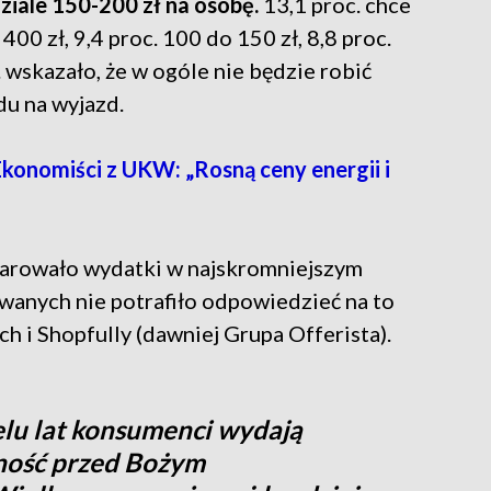
dziale 150-
powyżej 500 zł, 12 proc. 300 do 400 zł, 9,4
zł, 7 proc. 50-100 zł. 3,5 proc. wskazało, że w
nych zakupów ze względu na wyjazd.
onomiści z UKW: „Rosną ceny energii i
larowało wydatki w najskromniejszym
owanych nie potrafiło odpowiedzieć na to
h i Shopfully (dawniej Grupa Offerista).
elu lat konsumenci wydają
ność przed Bożym