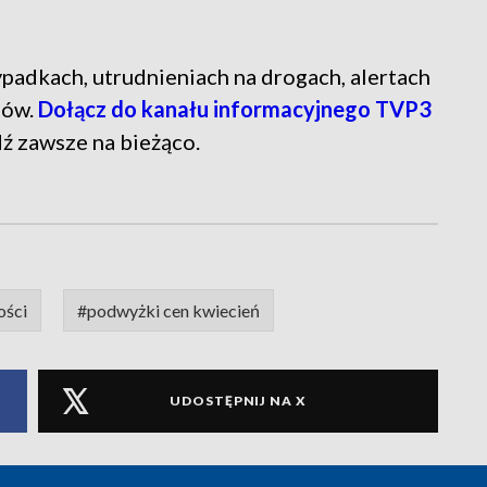
 wypadkach, utrudnieniach na drogach, alertach
tów.
Dołącz do kanału informacyjnego TVP3
dź zawsze na bieżąco.
ości
#podwyżki cen kwiecień
UDOSTĘPNIJ NA X