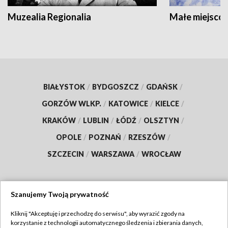
Muzealia Regionalia
Małe miejscow
BIAŁYSTOK
/
BYDGOSZCZ
/
GDAŃSK
/
GORZÓW WLKP.
/
KATOWICE
/
KIELCE
/
KRAKÓW
/
LUBLIN
/
ŁÓDŹ
/
OLSZTYN
/
OPOLE
/
POZNAŃ
/
RZESZÓW
/
SZCZECIN
/
WARSZAWA
/
WROCŁAW
Szanujemy Twoją prywatność
Dołącz do nas:
Kliknij "Akceptuję i przechodzę do serwisu", aby wyrazić zgody na
korzystanie z technologii automatycznego śledzenia i zbierania danych,
TVP