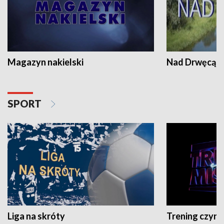
Magazyn nakielski
Nad Drwęcą
SPORT
Liga na skróty
Trening czyni 