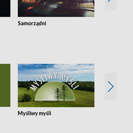
Samorządni
Wspólna sp
Myśliwy myśli
Spotkania z 