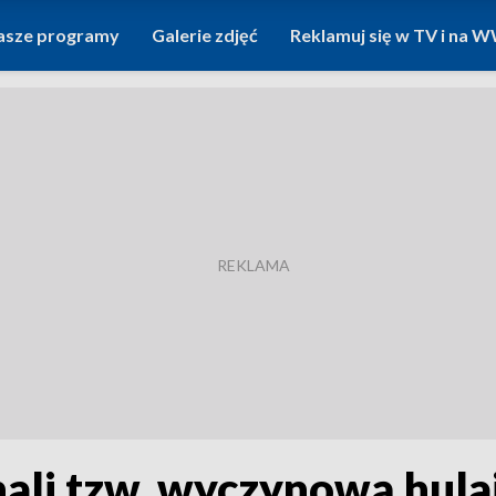
asze programy
Galerie zdjęć
Reklamuj się w TV i na
hali tzw. wyczynową hula