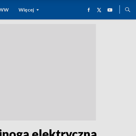
 WWW
Więcej
jnogą elektryczną