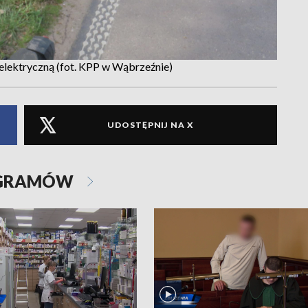
elektryczną (fot. KPP w Wąbrzeźnie)
UDOSTĘPNIJ NA X
OGRAMÓW