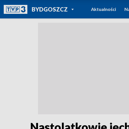
POWRÓT DO
BYDGOSZCZ
Aktualności
N
TVP REGIONY
Nastolatkowie jec