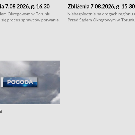
ia 7.08.2026, g. 16.30
Zbliżenia 7.08.2026, g. 15.30
dem Okręgowym w Toruniu
Niebezpiecznie na drogach regionu 
 się proces sprawców porwanie,
Przed Sądem Okręgowym w Toruni
 tortur pod Grudziądzem • 3 mln
rozpoczął się proces sprawców por
 mogą wynosić straty po pożarze
pobicie i tortur pod Grudziądzem • 
Kossaka w Bydgoszczy •
o oszczędzanie wody • Ważne dla
cznie na drogach regionu •
rolników badania w Stacji Doświadcz
ąg sporu o pranie na bydgoskich
Oceny Odmian w Chrząstowie
kach
a