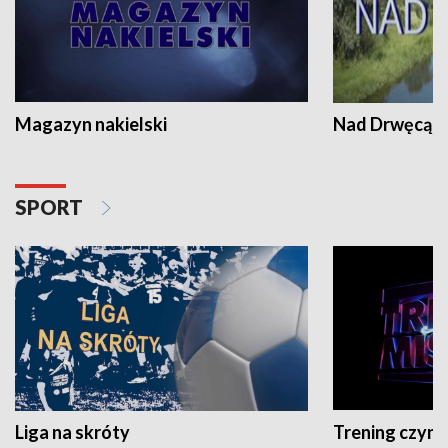
Magazyn nakielski
Nad Drwęcą
SPORT
Liga na skróty
Trening czyni 