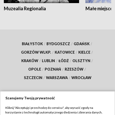
Muzealia Regionalia
Małe miejscow
BIAŁYSTOK
/
BYDGOSZCZ
/
GDAŃSK
/
GORZÓW WLKP.
/
KATOWICE
/
KIELCE
/
KRAKÓW
/
LUBLIN
/
ŁÓDŹ
/
OLSZTYN
/
OPOLE
/
POZNAŃ
/
RZESZÓW
/
SZCZECIN
/
WARSZAWA
/
WROCŁAW
Szanujemy Twoją prywatność
Dołącz do nas:
Kliknij "Akceptuję i przechodzę do serwisu", aby wyrazić zgody na
korzystanie z technologii automatycznego śledzenia i zbierania danych,
TVP