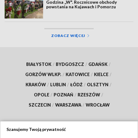
Godzina „W". Rocznicowe obchody
powstania na Kujawach i Pomorzu
ZOBACZ WIĘCEJ
BIAŁYSTOK
/
BYDGOSZCZ
/
GDAŃSK
/
GORZÓW WLKP.
/
KATOWICE
/
KIELCE
/
KRAKÓW
/
LUBLIN
/
ŁÓDŹ
/
OLSZTYN
/
OPOLE
/
POZNAŃ
/
RZESZÓW
/
SZCZECIN
/
WARSZAWA
/
WROCŁAW
Szanujemy Twoją prywatność
Dołącz do nas: