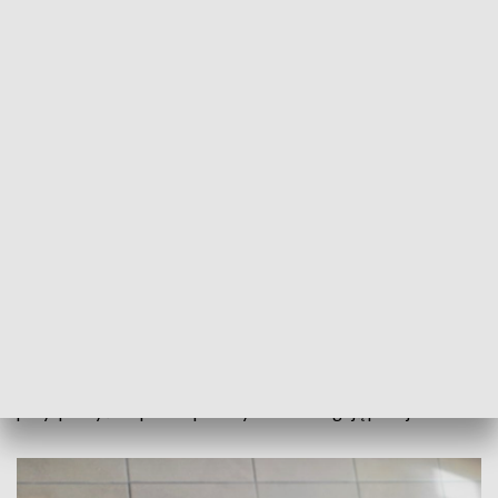
przekazane do ekspertyzy.
ZOBACZ: Colt w Brdzie. Czarnoprochowy rewolwer
wyłowiony z rzeki w Bydgoszczy
Policjanci przypominają, że
zgodnie z ustawą o rzeczach
znalezionych, przedmiot, na którego posiadanie
wymagane jest pozwolenie, w szczególności broń,
amunicja czy materiały wybuchowe, niezwłocznie
oddaje się najbliższej jednostce Policji, a jeżeli oddanie
rzeczy wiązałoby się z zagrożeniem życia lub zdrowia –
zawiadamia o miejscu, w którym przedmiot się znajduje.
Niedopuszczalne jest posiadanie broni czy amunicji, bez
zezwolenia.. Posiadanie choćby jednego naboju może
przysporzyć kłopotów prawnych – ostrzegają policjanci.