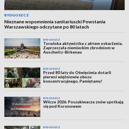
BYDGOSZCZ
Nieznane wspomnienia sanitariuszki Powstania
Warszawskiego odczytane po 80 latach
BYDGOSZCZ
Toruńska aktywistka z aktem oskarżenia.
Zaprzeczała niemieckim zbrodniom w
Auschwitz-Birkenau
BYDGOSZCZ
Przed 80 laty do Oświęcimia dotarli
pierwsi więźniowie obozu
koncentracyjnego. Pamiętamy!
BYDGOSZCZ
Wilcze 2026. Poszukiwacze znów spotkają
się pod Koronowem
BYDGOSZCZ