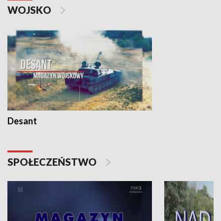
WOJSKO
Desant
SPOŁECZEŃSTWO