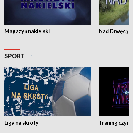
Magazyn nakielski
Nad Drwęcą
SPORT
Liga na skróty
Trening czyni 