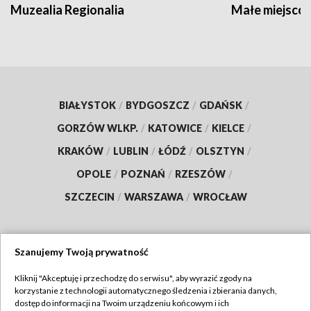
Muzealia Regionalia
Małe miejscow
BIAŁYSTOK
/
BYDGOSZCZ
/
GDAŃSK
/
GORZÓW WLKP.
/
KATOWICE
/
KIELCE
/
KRAKÓW
/
LUBLIN
/
ŁÓDŹ
/
OLSZTYN
/
OPOLE
/
POZNAŃ
/
RZESZÓW
/
SZCZECIN
/
WARSZAWA
/
WROCŁAW
Szanujemy Twoją prywatność
Dołącz do nas:
Kliknij "Akceptuję i przechodzę do serwisu", aby wyrazić zgody na
korzystanie z technologii automatycznego śledzenia i zbierania danych,
TVP
dostęp do informacji na Twoim urządzeniu końcowym i ich