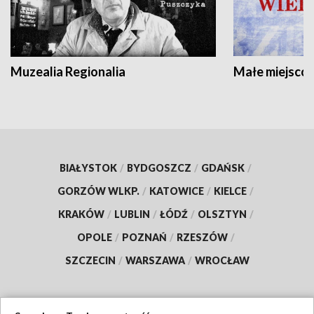
Muzealia Regionalia
Małe miejscow
BIAŁYSTOK
/
BYDGOSZCZ
/
GDAŃSK
/
GORZÓW WLKP.
/
KATOWICE
/
KIELCE
/
KRAKÓW
/
LUBLIN
/
ŁÓDŹ
/
OLSZTYN
/
OPOLE
/
POZNAŃ
/
RZESZÓW
/
SZCZECIN
/
WARSZAWA
/
WROCŁAW