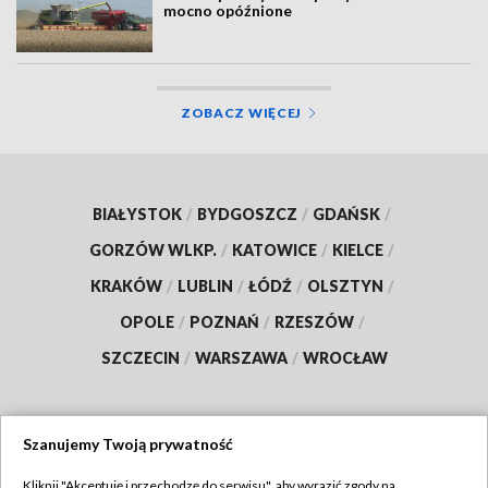
mocno opóźnione
ZOBACZ WIĘCEJ
BIAŁYSTOK
/
BYDGOSZCZ
/
GDAŃSK
/
GORZÓW WLKP.
/
KATOWICE
/
KIELCE
/
KRAKÓW
/
LUBLIN
/
ŁÓDŹ
/
OLSZTYN
/
OPOLE
/
POZNAŃ
/
RZESZÓW
/
SZCZECIN
/
WARSZAWA
/
WROCŁAW
Szanujemy Twoją prywatność
Dołącz do nas:
Kliknij "Akceptuję i przechodzę do serwisu", aby wyrazić zgody na