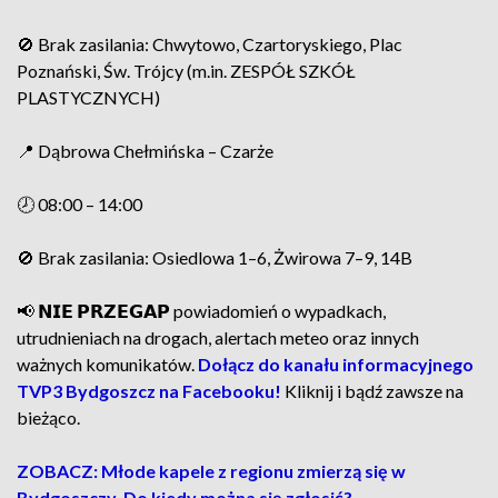
🚫 Brak zasilania: Chwytowo, Czartoryskiego, Plac
Poznański, Św. Trójcy (m.in. ZESPÓŁ SZKÓŁ
PLASTYCZNYCH)
📍 Dąbrowa Chełmińska – Czarże
🕗 08:00 – 14:00
🚫 Brak zasilania: Osiedlowa 1–6, Żwirowa 7–9, 14B
📢 𝗡𝗜𝗘 𝗣𝗥𝗭𝗘𝗚𝗔𝗣 powiadomień o wypadkach,
utrudnieniach na drogach, alertach meteo oraz innych
ważnych komunikatów.
Dołącz do kanału informacyjnego
TVP3 Bydgoszcz na Facebooku!
Kliknij i bądź zawsze na
bieżąco.
ZOBACZ: Młode kapele z regionu zmierzą się w
Bydgoszczy. Do kiedy można się zgłosić?