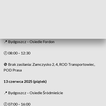
📍 Bydgoszcz – Osiedla Toruńska / Babia Wieś
🕢 07:30 – 15:00
🚫 Brak zasilania: Toruńska 24, 24a, 26
📍 Bydgoszcz – Osiedle Fordon
🕗 08:00 – 12:30
🚫 Brak zasilania: Zamczysko 2, 4, ROD Transportowiec,
POD Prasa
13 czerwca 2025 (piątek)
📍 Bydgoszcz – Osiedle Śródmieście
🕖 07:00 – 16:00