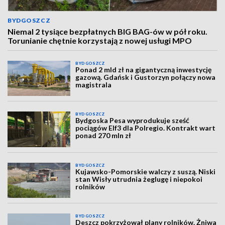
BYDGOSZCZ
Niemal 2 tysiące bezpłatnych BIG BAG-ów w pół roku.
Torunianie chętnie korzystają z nowej usługi MPO
BYDGOSZCZ
Ponad 2 mld zł na gigantyczną inwestycję
gazową. Gdańsk i Gustorzyn połączy nowa
magistrala
BYDGOSZCZ
Bydgoska Pesa wyprodukuje sześć
pociągów Elf3 dla Polregio. Kontrakt wart
ponad 270 mln zł
BYDGOSZCZ
Kujawsko-Pomorskie walczy z suszą. Niski
stan Wisły utrudnia żeglugę i niepokoi
rolników
BYDGOSZCZ
Deszcz pokrzyżował plany rolników. Żniwa