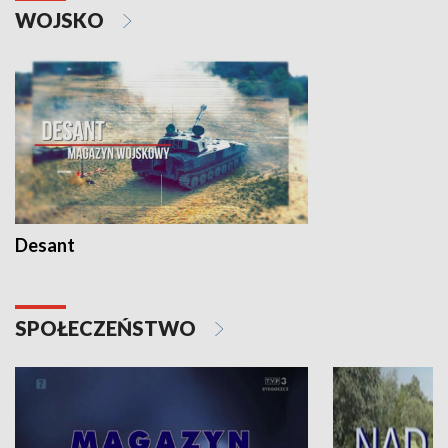
WOJSKO
Desant
SPOŁECZEŃSTWO