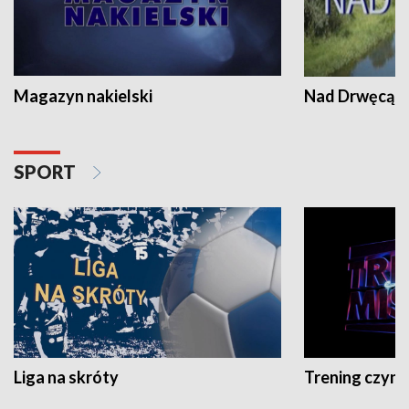
Magazyn nakielski
Nad Drwęcą
SPORT
Liga na skróty
Trening czyni 