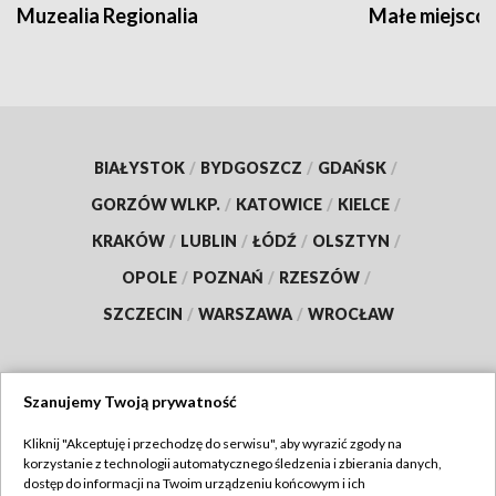
Muzealia Regionalia
Małe miejscow
BIAŁYSTOK
/
BYDGOSZCZ
/
GDAŃSK
/
GORZÓW WLKP.
/
KATOWICE
/
KIELCE
/
KRAKÓW
/
LUBLIN
/
ŁÓDŹ
/
OLSZTYN
/
OPOLE
/
POZNAŃ
/
RZESZÓW
/
SZCZECIN
/
WARSZAWA
/
WROCŁAW
Szanujemy Twoją prywatność
Dołącz do nas:
Kliknij "Akceptuję i przechodzę do serwisu", aby wyrazić zgody na
korzystanie z technologii automatycznego śledzenia i zbierania danych,
TVP
dostęp do informacji na Twoim urządzeniu końcowym i ich