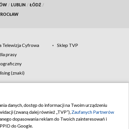
KÓW
/
LUBLIN
/
ŁÓDŹ
/
ROCŁAW
 Telewizja Cyfrowa
Sklep TVP
la prasy
tograficzny
sing (znaki)
klamy
Kontakt
rania danych, dostęp do informacji na Twoim urządzeniu
idacji (zwaną dalej również „TVP”),
Zaufanych Partnerów
anego dopasowania reklam do Twoich zainteresowań i
a PPID do Google.