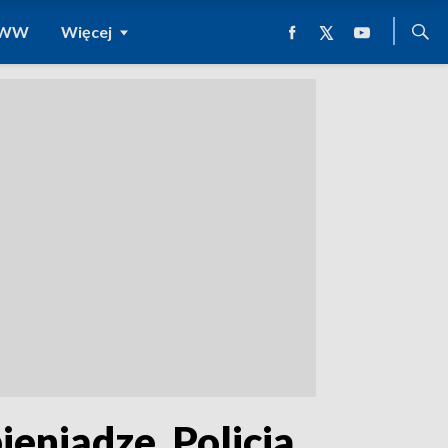
 WWW
Więcej
eniądze. Policja