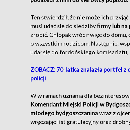
Ten stwierdził, że nie może ich przyjąć
musi udać się do siedziby
firmy lub na 
zrobić. Chłopak wrócił więc do domu,
o wszystkim rodzicom. Następnie, wspó
udał się do fordońskiego komisariatu,
ZOBACZ: 70-latka znalazła portfel z
policji
W w ramach uznania dla bezintereso
Komendant Miejski Policji w Bydgoszc
młodego bydgoszczanina
wraz z ojce
wręczając list gratulacyjny oraz drob