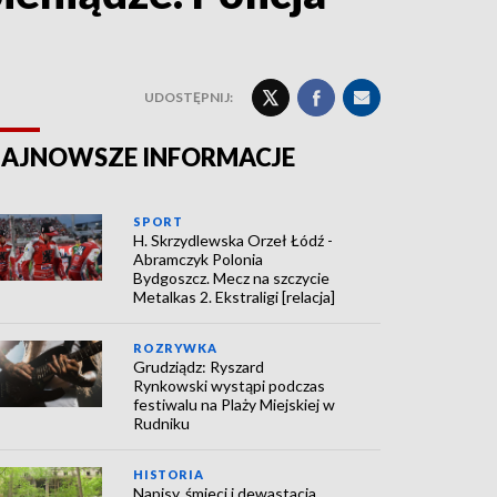
UDOSTĘPNIJ:
AJNOWSZE INFORMACJE
SPORT
H. Skrzydlewska Orzeł Łódź -
Abramczyk Polonia
Bydgoszcz. Mecz na szczycie
Metalkas 2. Ekstraligi [relacja]
ROZRYWKA
Grudziądz: Ryszard
Rynkowski wystąpi podczas
festiwalu na Plaży Miejskiej w
Rudniku
HISTORIA
Napisy, śmieci i dewastacja.