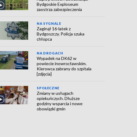
Bydgoskie Exploseum
zaostrza zabezpieczenia
NA SYGNALE
Zaginął 16-latek z
Bydgoszczy. Policja szuka
chłopca
NA DROGACH
Wypadek na DK62 w
powiecie inowrocławskim.
Kierowca zabrany do szpitala
[zdjęcia]
SPOŁECZNE
Zmiany w usługach
opiekuńczych. Dłuższe
godziny wsparcia i nowe
obowiązki gmin