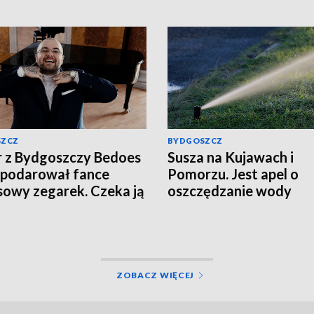
SZCZ
BYDGOSZCZ
 z Bydgoszczy Bedoes
Susza na Kujawach i
podarował fance
Pomorzu. Jest apel o
sowy zegarek. Czeka ją
oszczędzanie wody
tek?
ZOBACZ WIĘCEJ