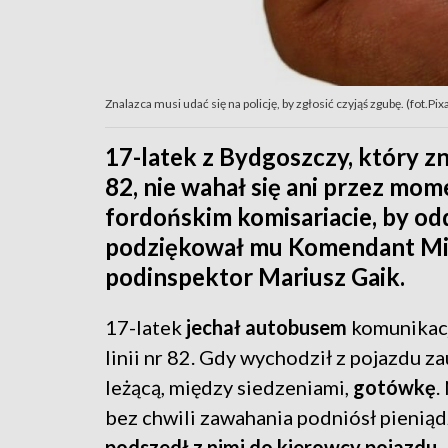
Znalazca musi udać się na policję, by zgłosić czyjąś zgubę. (fot.Pix
17-latek z Bydgoszczy, który zna
82, nie wahał się ani przez mom
fordońskim komisariacie, by od
podziękował mu Komendant Miej
podinspektor Mariusz Gaik.
17-latek
jechał autobusem
komunikacj
linii nr 82. Gdy wychodził z pojazdu z
leżącą, między siedzeniami,
gotówkę
.
bez chwili zawahania podniósł pieniąd
podszedł z nimi do kierowcy pojazdu.