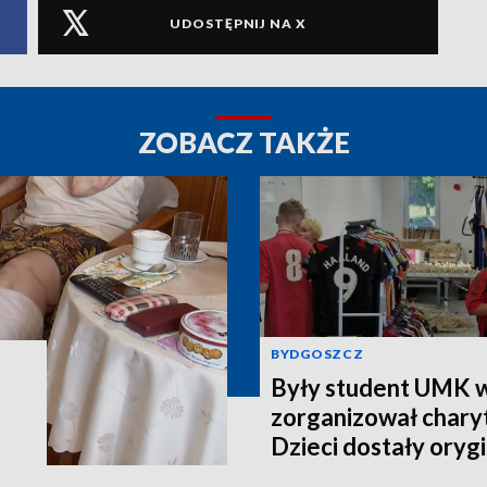
UDOSTĘPNIJ NA X
ZOBACZ TAKŻE
BYDGOSZCZ
Były student UMK w
zorganizował charyt
Dzieci dostały orygi
piłkarskie [zdjęcia]