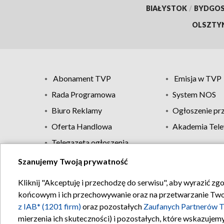
BIAŁYSTOK
/
BYDGO
OLSZTY
Abonament TVP
Emisja w TVP
Rada Programowa
System NOS
Biuro Reklamy
Ogłoszenie pr
Oferta Handlowa
Akademia Tele
Telegazeta ogłoszenia
Szanujemy Twoją prywatność
Regulamin TVP
Kliknij "Akceptuję i przechodzę do serwisu", aby wyrazić zg
końcowym i ich przechowywanie oraz na przetwarzanie Twoich
z IAB* (1201 firm)
oraz pozostałych
Zaufanych Partnerów T
mierzenia ich skuteczności) i pozostałych, które wskazujemy