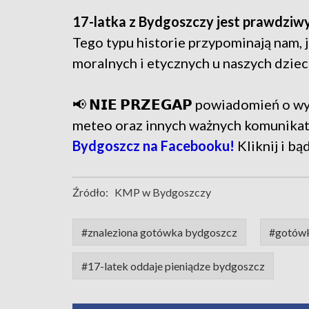
17-latka z Bydgoszczy jest prawdz
Tego typu historie przypominają nam, 
moralnych i etycznych u naszych dzie
📢 𝗡𝗜𝗘 𝗣𝗥𝗭𝗘𝗚𝗔𝗣 powiadomień o
meteo oraz innych ważnych komunika
Bydgoszcz na Facebooku!
Kliknij i bą
Źródło:
KMP w Bydgoszczy
#znaleziona gotówka bydgoszcz
#gotówk
#17-latek oddaje pieniądze bydgoszcz