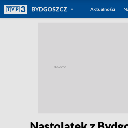
POWRÓT DO
BYDGOSZCZ
Aktualności
N
TVP REGIONY
Nastolatek z Bydgo