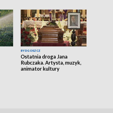
BYDGOSZCZ
Ostatnia droga Jana
Rubczaka. Artysta, muzyk,
animator kultury
studenckiej spoczął w
Koronowie