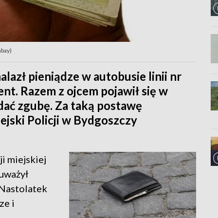
abay)
lazł pieniądze w autobusie linii nr
ent. Razem z ojcem pojawił się w
dać zgubę. Za taką postawę
ski Policji w Bydgoszczy
i miejskiej
auważył
 Nastolatek
ze i