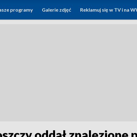
asze programy
Galerie zdjęć
Reklamuj się w TV i na
szczy oddał znalezione pi