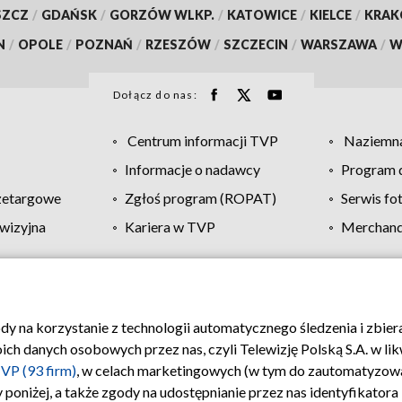
SZCZ
/
GDAŃSK
/
GORZÓW WLKP.
/
KATOWICE
/
KIELCE
/
KRA
N
/
OPOLE
/
POZNAŃ
/
RZESZÓW
/
SZCZECIN
/
WARSZAWA
/
W
Dołącz do nas:
Centrum informacji TVP
Naziemna
Informacje o nadawcy
Program d
zetargowe
Zgłoś program (ROPAT)
Serwis fo
wizyjna
Kariera w TVP
Merchandi
Polityka prywatności
Moje zgody
Pomoc
Biuro re
ody na korzystanie z technologii automatycznego śledzenia i zbie
 danych osobowych przez nas, czyli Telewizję Polską S.A. w likw
VP (93 firm)
, w celach marketingowych (w tym do zautomatyzow
 poniżej, a także zgody na udostępnianie przez nas identyfikator