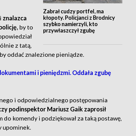
Zabrał cudzy portfel, ma
kłopoty. Policjanci z Brodnicy
 i
znalazca
szybko namierzyli, kto
policję,
by to
przywłaszczył zgubę
 opowiedział
lnie z tatą,
 by oddać znalezione pieniądze.
 dokumentami i pieniędzmi. Oddała zgubę
wnego i odpowiedzialnego postępowania
zy podinspektor Mariusz Gaik zaprosił
m do komendy i podziękował za taką postawę,
ny upominek.