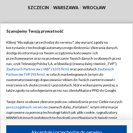
SZCZECIN
/
WARSZAWA
/
WROCŁAW
Szanujemy Twoją prywatność
Dołącz do nas:
Kliknij "Akceptuję i przechodzę do serwisu", aby wyrazić zgody na
korzystanie z technologii automatycznego śledzenia i zbierania danych,
TVP
dostęp do informacji na Twoim urządzeniu końcowym i ich
Abonament TVP
przechowywanie oraz na przetwarzanie Twoich danych osobowych przez
Regulamin TVP
nas, czyli Telewizję Polską S.A. w likwidacji (zwaną dalej również „TVP”),
Emisja w TVP
Polityka prywatności
Zaufanych Partnerów z IAB* (1201 firm)
oraz pozostałych
Zaufanych
Partnerów TVP (93 firm)
, w celach marketingowych (w tym do
Centrum informacji TVP
Moje zgody
zautomatyzowanego dopasowania reklam do Twoich zainteresowań i
mierzenia ich skuteczności) i pozostałych, które wskazujemy poniżej, a
Naziemna Telewizja Cyfrowa
Pomoc
także zgody na udostępnianie przez nas identyfikatora PPID do Google.
Sklep TVP
Biuro reklamy
Twoje dane osobowe zbierane podczas odwiedzania przez Ciebie naszych
Rada Programowa
Kontakt
poszczególnych serwisów
zwanych dalej „Portalem”, w tym informacje
zapisywane za pomocą technologii takich jak: pliki cookie, sygnalizatory
System NOS
WWW lub innych podobnych technologii umożliwiających świadczenie
dopasowanych i bezpiecznych usług, personalizację treści oraz reklam,
Informacje o nadawcy
Kanały
udostępnianie funkcji mediów społecznościowych oraz analizowanie
Akceptuję i przechodzę do serwisu