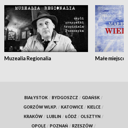
Muzealia Regionalia
Małe miejscow
BIAŁYSTOK
/
BYDGOSZCZ
/
GDAŃSK
/
GORZÓW WLKP.
/
KATOWICE
/
KIELCE
/
KRAKÓW
/
LUBLIN
/
ŁÓDŹ
/
OLSZTYN
/
OPOLE
/
POZNAŃ
/
RZESZÓW
/