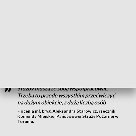
– Na pewno jest to stresogenne, dlatego ćwiczymy takie
sytuacje. To scenariusz niestandardowy. Przypominam, że 70
procent zdarzeń, z którymi mamy do czynienia, to zdarzenia
domowe. Poza domem mamy te 30 czy ponad 20 procent,
które są silnie stresujące – tłumaczy Karol Wojtczak,
ratownik medyczny.
Celem było także
sprawdzenie,
jak w takich nagłych
sytuacjach będzie wyglądała
współpraca służb.
Służby muszą ze sobą współpracować.
Trzeba to przede wszystkim przećwiczyć
na dużym obiekcie, z dużą liczbą osób
– ocenia mł. bryg. Aleksandra Starowicz, rzecznik
Komendy Miejskiej Państwowej Straży Pożarnej w
Toruniu.