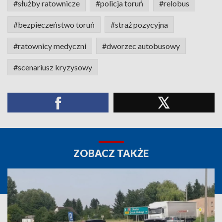
#służby ratownicze
#policja toruń
#relobus
#bezpieczeństwo toruń
#straż pozycyjna
#ratownicy medyczni
#dworzec autobusowy
#scenariusz kryzysowy
ZOBACZ TAKŻE