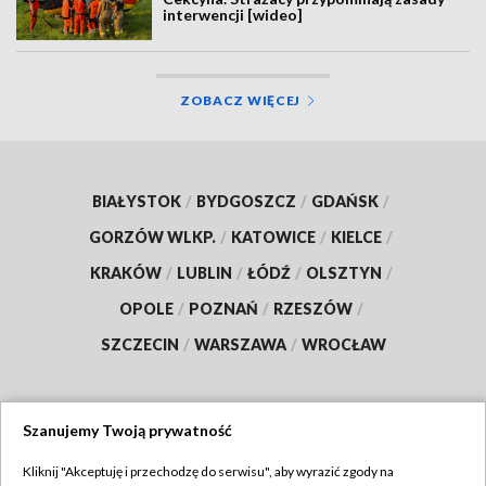
interwencji [wideo]
ZOBACZ WIĘCEJ
BIAŁYSTOK
/
BYDGOSZCZ
/
GDAŃSK
/
GORZÓW WLKP.
/
KATOWICE
/
KIELCE
/
KRAKÓW
/
LUBLIN
/
ŁÓDŹ
/
OLSZTYN
/
OPOLE
/
POZNAŃ
/
RZESZÓW
/
SZCZECIN
/
WARSZAWA
/
WROCŁAW
Szanujemy Twoją prywatność
Dołącz do nas:
Kliknij "Akceptuję i przechodzę do serwisu", aby wyrazić zgody na