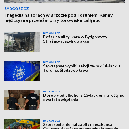
BYDGOSZCZ
Tragedia na torach w Brzozie pod Toruniem. Ranny
mężczyzna przeleżał przy torowisku całą noc
BYDGOSZCZ
Pożar na ulicy Ikara w Bydgoszczy.
Strażacy ruszyli do akcji
BYDGOSZCZ
Są wstępne wyniki sekcji zwłok 14-latki z
Torunia. Śledztwo trwa
BYDGOSZCZ
Dorosły pił alkohol z 13-latkiem. Grożą mu
dwa lata więzienia
BYDGOSZCZ
Szerszenie niemal zabiły mieszkańca
Cekcyna. Strażacy przypominają zasady