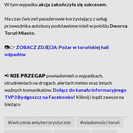
W tym wypadku
akcja zakończyła się sukcesem.
Na czas ćwiczeń pasażerowie korzystający z usług
przewoźnika autobusy podstawione mieli w pobliżu
Dworca
Toruń Miasto.
📷👉
ZOBACZ ZDJĘCIA: Pożar w toruńskiej hali
odpadów
📢 𝗡𝗜𝗘 𝗣𝗥𝗭𝗘𝗚𝗔𝗣 powiadomień o wypadkach,
utrudnieniach na drogach, alertach meteo oraz innych
ważnych komunikatów.
Dołącz do kanału informacyjnego
TVP3 Bydgoszcz na Facebooku
!
Kliknij i bądź zawsze na
bieżąco
#ćwiczenia antyterrorystyczne
#wiadomości toruń