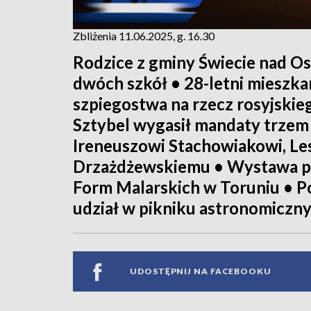
Zbliżenia 11.06.2025, g. 16.30
Rodzice z gminy Świecie nad Osą
dwóch szkół • 28-letni mieszka
szpiegostwa na rzecz rosyjski
Sztybel wygasił mandaty trzem
Ireneuszowi Stachowiakowi, Le
Drzażdżewskiemu • Wystawa p
Form Malarskich w Toruniu • P
udział w pikniku astronomiczn
UDOSTĘPNIJ NA FACEBOOKU