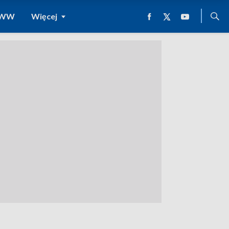
 WWW
Więcej