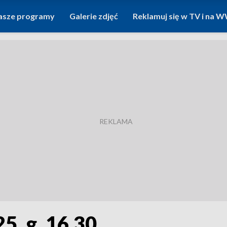
asze programy
Galerie zdjęć
Reklamuj się w TV i na
5, g. 16.30