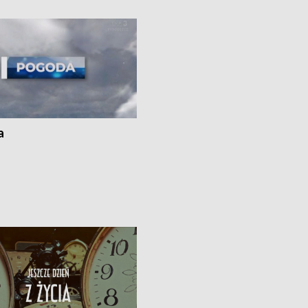
 spaleniu apteki w Bydgoszczy •
Kapuściskach
ąg sąsiedzkiego sporu o
nie prania
a