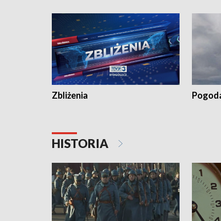
kiszeniu ogórków w gminie Łasin
recept po
Dalszy ci
wywiesza
Zbliżenia
Pogod
HISTORIA