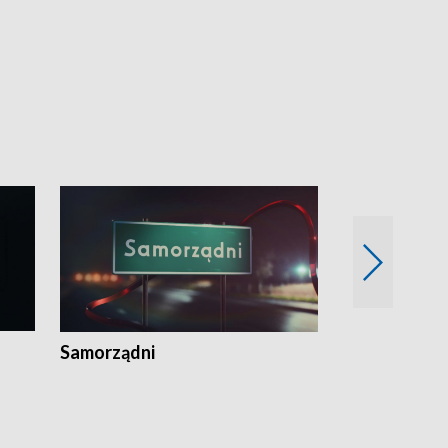
Samorządni
Wspólna sp