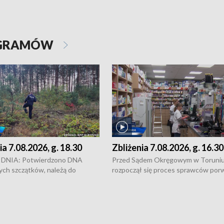
OGRAMÓW
ia 7.08.2026, g. 18.30
Zbliżenia 7.08.2026, g. 16.30
DNIA: Potwierdzono DNA
Przed Sądem Okręgowym w Toruni
ych szczątków, należą do
rozpoczął się proces sprawców por
j Jowity Zielińskiej • Tragiczny
pobicie i tortur pod Grudziądzem • 
c serwisowych w studni w Solcu
zł - tyle mogą wynosić straty po poż
 • Festiwal dziewięciu wzgórz
przy ul. Kossaka w Bydgoszczy •
e i Festiwal Wisły w kilku
Niebezpiecznie na drogach regionu 
regionu • Problem z realizacją
Dalszy ciąg sporu o pranie na bydgo