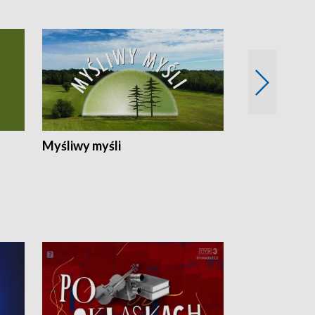
Myśliwy myśli
Spotkania z 