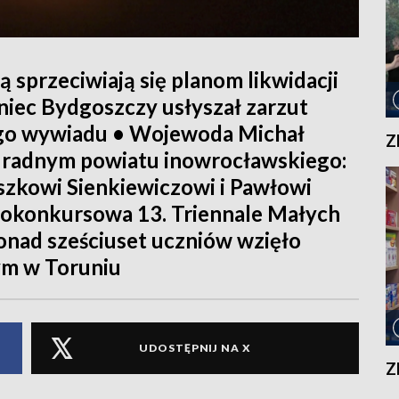
 sprzeciwiają się planom likwidacji
niec Bydgoszczy usłyszał zarzut
ego wywiadu • Wojewoda Michał
Z
 radnym powiatu inowrocławskiego:
szkowi Sienkiewiczowi i Pawłowi
okonkursowa 13. Triennale Małych
onad sześciuset uczniów wzięło
ym w Toruniu
UDOSTĘPNIJ NA X
Z