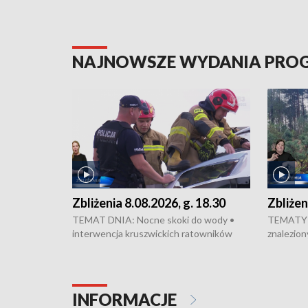
NAJNOWSZE WYDANIA PR
Zbliżenia 8.08.2026, g. 18.30
Zbliżen
TEMAT DNIA: Nocne skoki do wody •
TEMATY 
interwencja kruszwickich ratowników
znalezion
WOPR mogła zapobiec tragedii • Koniec
zaginione
prac na Rondzie Fordońskim • Na Wyspie
finał pra
Młyńskiej świętowano urodziny Mariana
Kujawskim
Rejewskiego • Kujawski Festiwal Pieśni
w Chełmni
INFORMACJE
Ludowej w Inowrocławiu • Rekord w
miastach 