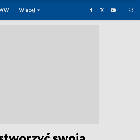
 WWW
Więcej
stworzyć swoją