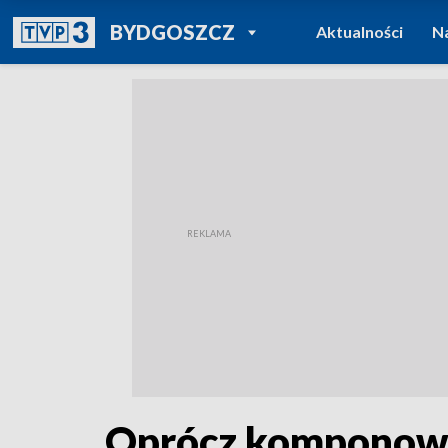
POWRÓT DO
BYDGOSZCZ
Aktualności
N
TVP REGIONY
Oprócz komponowa