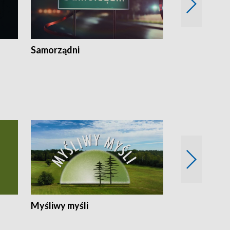
Samorządni
Wspólna sp
Myśliwy myśli
Spotkania z 