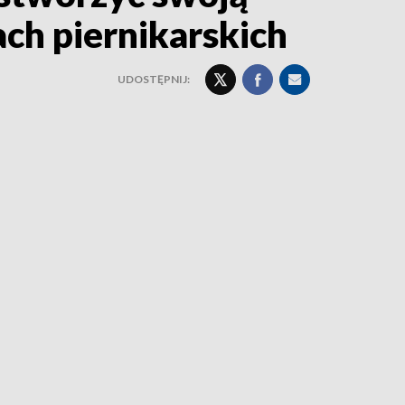
ach piernikarskich
UDOSTĘPNIJ: