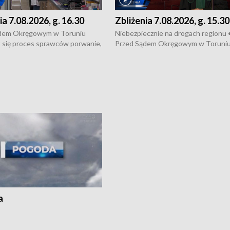
ia 7.08.2026, g. 16.30
Zbliżenia 7.08.2026, g. 15.30
dem Okręgowym w Toruniu
Niebezpiecznie na drogach regionu 
 się proces sprawców porwanie,
Przed Sądem Okręgowym w Toruni
 tortur pod Grudziądzem • 3 mln
rozpoczął się proces sprawców por
 mogą wynosić straty po pożarze
pobicie i tortur pod Grudziądzem • 
Kossaka w Bydgoszczy •
o oszczędzanie wody • Ważne dla
cznie na drogach regionu •
rolników badania w Stacji Doświadcz
ąg sporu o pranie na bydgoskich
Oceny Odmian w Chrząstowie
kach
a