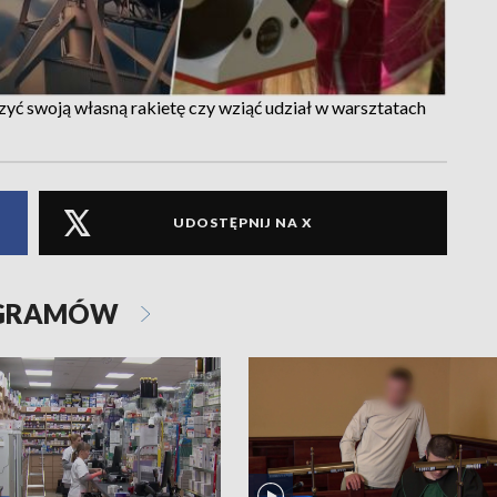
 swoją własną rakietę czy wziąć udział w warsztatach
UDOSTĘPNIJ NA X
OGRAMÓW