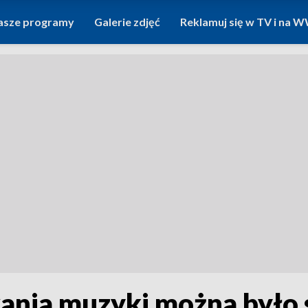
asze programy
Galerie zdjęć
Reklamuj się w TV i na
nia muzyki można było 