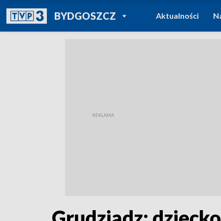
POWRÓT DO
BYDGOSZCZ
Aktualności
N
TVP REGIONY
Grudziądz: dziecko