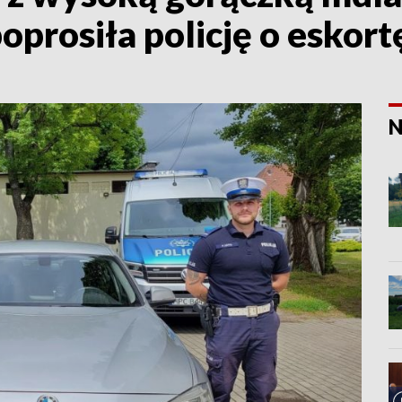
prosiła policję o eskortę
N