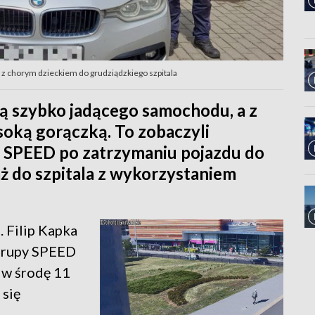
auto z chorym dzieckiem do grudziądzkiego szpitala
cą szybko jadącego samochodu, a z
soką gorączką. To zobaczyli
py SPEED po zatrzymaniu pojazdu do
taż do szpitala z wykorzystaniem
t. Filip Kapka
 grupy SPEED
i w środę 11
 się