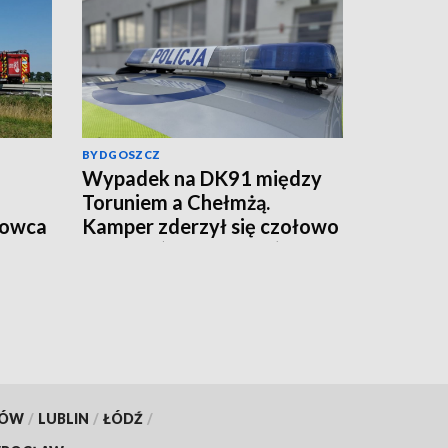
BYDGOSZCZ
Wypadek na DK91 między
Toruniem a Chełmżą.
rowca
Kamper zderzył się czołowo
z autem (aktualizacja)
KÓW
/
LUBLIN
/
ŁÓDŹ
/