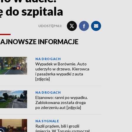
 do szpitala
UDOSTĘPNIJ:
AJNOWSZE INFORMACJE
NA DROGACH
Wypadek w Borównie. Auto
uderzyło w drzewo. Kierowca
i pasażerka wypadki z auta
[zdjęcia]
NA DROGACH
Elzanowo: ranni po wypadku.
Zablokowana została droga
po zderzeniu aut [zdjęcia]
NA SYGNALE
Razili prądem, bili i grozili
śmiercią. W Toruniu rozpoczął