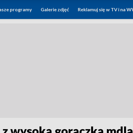
asze programy
Galerie zdjęć
Reklamuj się w TV i na
 z wysoką gorączką mdla