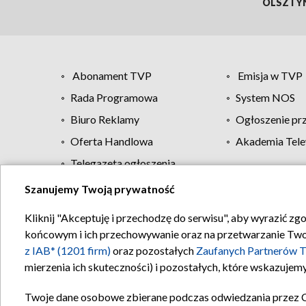
OLSZTY
Abonament TVP
Emisja w TVP
Rada Programowa
System NOS
Biuro Reklamy
Ogłoszenie pr
Oferta Handlowa
Akademia Tele
Telegazeta ogłoszenia
Szanujemy Twoją prywatność
Regulamin TVP
Kliknij "Akceptuję i przechodzę do serwisu", aby wyrazić zg
końcowym i ich przechowywanie oraz na przetwarzanie Twoich
z IAB* (1201 firm)
oraz pozostałych
Zaufanych Partnerów T
mierzenia ich skuteczności) i pozostałych, które wskazujemy
Twoje dane osobowe zbierane podczas odwiedzania przez 