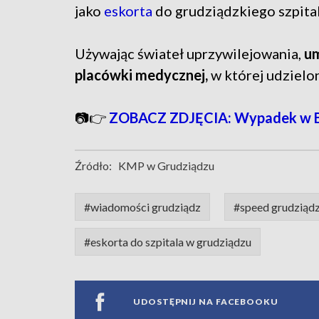
jako
eskorta
do grudziądzkiego szpital
Używając świateł uprzywilejowania,
um
placówki medycznej,
w której udzielo
📷👉
ZOBACZ ZDJĘCIA: Wypadek w 
Źródło:
KMP w Grudziądzu
#wiadomości grudziądz
#speed grudziąd
#eskorta do szpitala w grudziądzu
UDOSTĘPNIJ NA FACEBOOKU