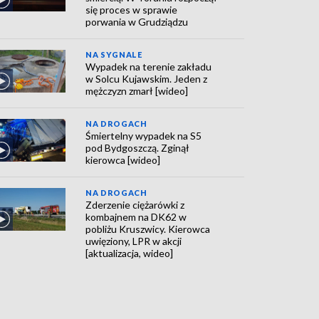
się proces w sprawie
porwania w Grudziądzu
NA SYGNALE
Wypadek na terenie zakładu
w Solcu Kujawskim. Jeden z
mężczyzn zmarł [wideo]
NA DROGACH
Śmiertelny wypadek na S5
pod Bydgoszczą. Zginął
kierowca [wideo]
NA DROGACH
Zderzenie ciężarówki z
kombajnem na DK62 w
pobliżu Kruszwicy. Kierowca
uwięziony, LPR w akcji
[aktualizacja, wideo]