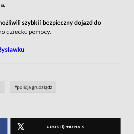
a.
ożliwili szybki i bezpieczny dojazd do
no dziecku pomocy.
Bysławku
z
#policja grudziądz
UDOSTĘPNIJ NA X