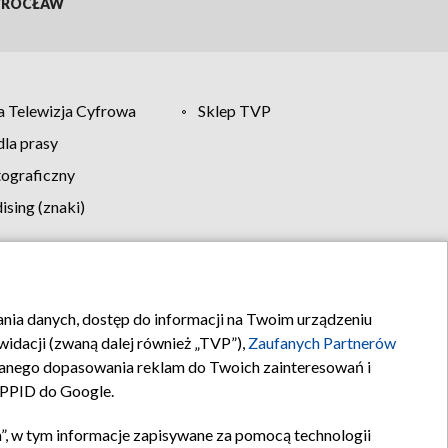
ROCŁAW
 Telewizja Cyfrowa
Sklep TVP
la prasy
tograficzny
sing (znaki)
klamy
Kontakt
rania danych, dostęp do informacji na Twoim urządzeniu
idacji (zwaną dalej również „TVP”),
Zaufanych Partnerów
anego dopasowania reklam do Twoich zainteresowań i
a PPID do Google.
”, w tym informacje zapisywane za pomocą technologii