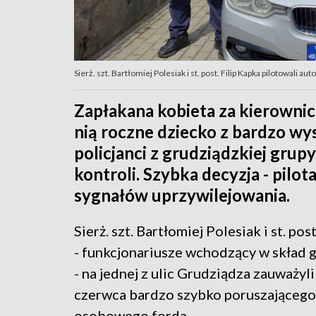
Sierż. szt. Bartłomiej Polesiak i st. post. Filip Kapka pilotowali 
Zapłakana kobieta za kierowni
nią roczne dziecko z bardzo wy
policjanci z grudziądzkiej gru
kontroli. Szybka decyzja - pilo
sygnałów uprzywilejowania.
Sierż. szt. Bartłomiej Polesiak i st. pos
- funkcjonariusze wchodzący w skład
- na jednej z ulic Grudziądza zauważyl
czerwca bardzo szybko poruszającego
osobowego forda.