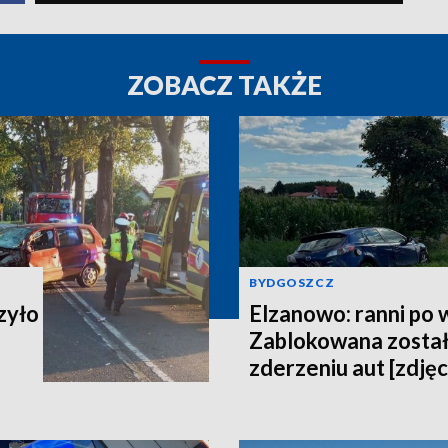
ZOBACZ TAKŻE
BYDGOSZCZ
zyło
Elzanowo: ranni po
Zablokowana został
zderzeniu aut [zdjęc