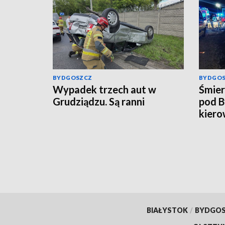
BYDGOSZCZ
BYDGO
Wypadek trzech aut w
Śmier
Grudziądzu. Są ranni
pod B
kiero
BIAŁYSTOK
/
BYDGO