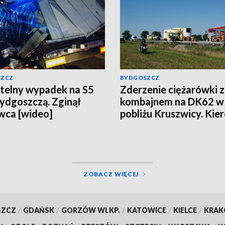
SZCZ
BYDGOSZCZ
telny wypadek na S5
Zderzenie ciężarówki z
ydgoszczą. Zginął
kombajnem na DK62 w
wca [wideo]
pobliżu Kruszwicy. Kie
uwięziony, LPR w akcji
[aktualizacja, wideo]
ZOBACZ WIĘCEJ
SZCZ
/
GDAŃSK
/
GORZÓW WLKP.
/
KATOWICE
/
KIELCE
/
KRA