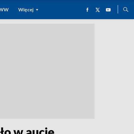
 WWW
Więcej
ło w aucie.