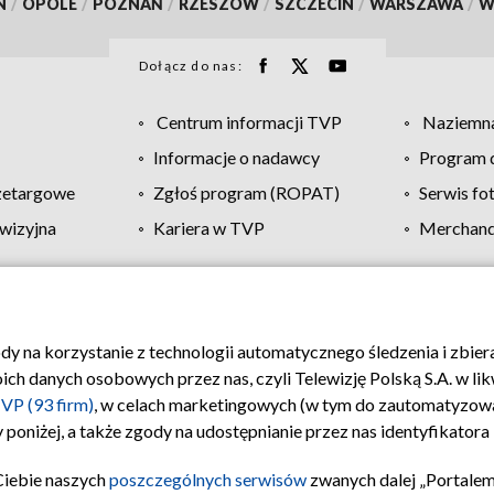
N
/
OPOLE
/
POZNAŃ
/
RZESZÓW
/
SZCZECIN
/
WARSZAWA
/
W
Dołącz do nas:
Centrum informacji TVP
Naziemna
Informacje o nadawcy
Program d
zetargowe
Zgłoś program (ROPAT)
Serwis fo
wizyjna
Kariera w TVP
Merchandi
Polityka prywatności
Moje zgody
Pomoc
Biuro re
ody na korzystanie z technologii automatycznego śledzenia i zbie
 danych osobowych przez nas, czyli Telewizję Polską S.A. w likw
VP (93 firm)
, w celach marketingowych (w tym do zautomatyzow
 poniżej, a także zgody na udostępnianie przez nas identyfikator
Ciebie naszych
poszczególnych serwisów
zwanych dalej „Portalem