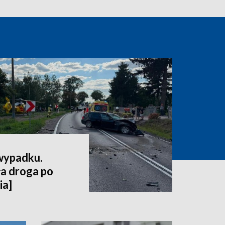
 wypadku.
a droga po
ia]