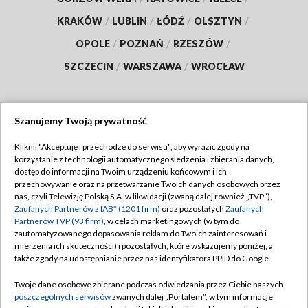
KRAKÓW
/
LUBLIN
/
ŁÓDŹ
/
OLSZTYN
/
OPOLE
/
POZNAŃ
/
RZESZÓW
/
SZCZECIN
/
WARSZAWA
/
WROCŁAW
Szanujemy Twoją prywatność
Dołącz do nas:
Kliknij "Akceptuję i przechodzę do serwisu", aby wyrazić zgody na
korzystanie z technologii automatycznego śledzenia i zbierania danych,
TVP
dostęp do informacji na Twoim urządzeniu końcowym i ich
Abonament TVP
przechowywanie oraz na przetwarzanie Twoich danych osobowych przez
Regulamin TVP
nas, czyli Telewizję Polską S.A. w likwidacji (zwaną dalej również „TVP”),
Emisja w TVP
Polityka prywatności
Zaufanych Partnerów z IAB* (1201 firm)
oraz pozostałych
Zaufanych
Partnerów TVP (93 firm)
, w celach marketingowych (w tym do
Centrum informacji TVP
Moje zgody
zautomatyzowanego dopasowania reklam do Twoich zainteresowań i
mierzenia ich skuteczności) i pozostałych, które wskazujemy poniżej, a
Naziemna Telewizja Cyfrowa
Pomoc
także zgody na udostępnianie przez nas identyfikatora PPID do Google.
Sklep TVP
Biuro reklamy
Twoje dane osobowe zbierane podczas odwiedzania przez Ciebie naszych
Rada Programowa
Kontakt
poszczególnych serwisów
zwanych dalej „Portalem”, w tym informacje