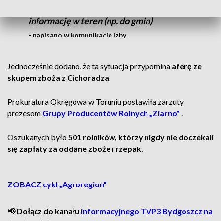
w waszym powiecie przekażcie
informację w teren (np. do gmin)
- napisano w komunikacie Izby.
Jednocześnie dodano, że ta sytuacja przypomina
aferę ze
skupem zboża z Cichoradza.
Prokuratura Okręgowa w Toruniu postawiła zarzuty
prezesom
Grupy Producentów Rolnych „Ziarno”
.
Oszukanych było
501 rolników, którzy nigdy nie doczekali
się zapłaty za oddane zboże i rzepak.
ZOBACZ cykl „Agroregion”
📢 Dołącz do kanału
informacyjnego TVP3 Bydgoszcz na