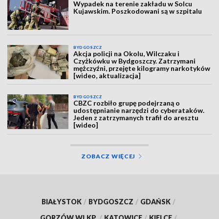
Wypadek na terenie zakładu w Solcu
Kujawskim. Poszkodowani są w szpitalu
BYDGOSZCZ
Akcja policji na Okolu, Wilczaku i
Czyżkówku w Bydgoszczy. Zatrzymani
mężczyźni, przejęte kilogramy narkotyków
[wideo, aktualizacja]
BYDGOSZCZ
CBZC rozbiło grupę podejrzaną o
udostępnianie narzędzi do cyberataków.
Jeden z zatrzymanych trafił do aresztu
[wideo]
ZOBACZ WIĘCEJ
BIAŁYSTOK
/
BYDGOSZCZ
/
GDAŃSK
/
GORZÓW WLKP.
/
KATOWICE
/
KIELCE
/