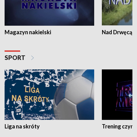
Magazyn nakielski
Nad Drwęcą
SPORT
Liga na skróty
Trening czyni 