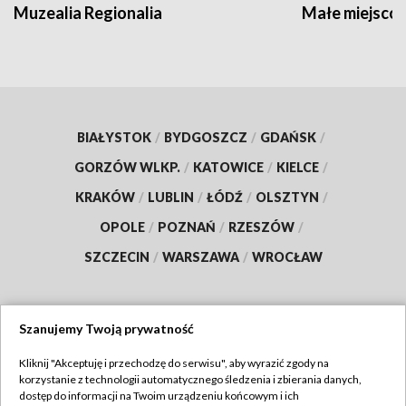
Muzealia Regionalia
Małe miejscow
BIAŁYSTOK
/
BYDGOSZCZ
/
GDAŃSK
/
GORZÓW WLKP.
/
KATOWICE
/
KIELCE
/
KRAKÓW
/
LUBLIN
/
ŁÓDŹ
/
OLSZTYN
/
OPOLE
/
POZNAŃ
/
RZESZÓW
/
SZCZECIN
/
WARSZAWA
/
WROCŁAW
Szanujemy Twoją prywatność
Dołącz do nas:
Kliknij "Akceptuję i przechodzę do serwisu", aby wyrazić zgody na
korzystanie z technologii automatycznego śledzenia i zbierania danych,
TVP
dostęp do informacji na Twoim urządzeniu końcowym i ich