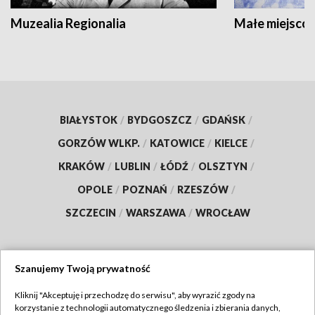
Muzealia Regionalia
Małe miejscow
BIAŁYSTOK
/
BYDGOSZCZ
/
GDAŃSK
/
GORZÓW WLKP.
/
KATOWICE
/
KIELCE
/
KRAKÓW
/
LUBLIN
/
ŁÓDŹ
/
OLSZTYN
/
OPOLE
/
POZNAŃ
/
RZESZÓW
/
SZCZECIN
/
WARSZAWA
/
WROCŁAW
Szanujemy Twoją prywatność
Dołącz do nas:
Kliknij "Akceptuję i przechodzę do serwisu", aby wyrazić zgody na
korzystanie z technologii automatycznego śledzenia i zbierania danych,
TVP