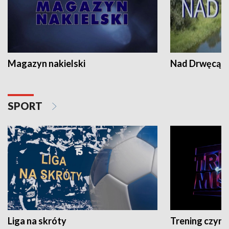
Magazyn nakielski
Nad Drwęcą
SPORT
Liga na skróty
Trening czyni 