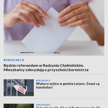
BYDGOSZCZ
Będzie referendum w Radzyniu Chełmińskim.
Mieszkańcy zdecydują o przyszłości burmistrza
BYDGOSZCZ
Wybory wójta w gminie Lniano. Znani są
kandydaci
BYDGOSZCZ
Od rakiety Ch-55 pod Bydgoszczą do Ch-