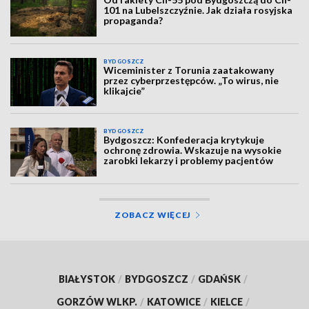
101 na Lubelszczyźnie. Jak działa rosyjska
propaganda?
BYDGOSZCZ
Wiceminister z Torunia zaatakowany
przez cyberprzestępców. „To wirus, nie
klikajcie”
BYDGOSZCZ
Bydgoszcz: Konfederacja krytykuje
ochronę zdrowia. Wskazuje na wysokie
zarobki lekarzy i problemy pacjentów
ZOBACZ WIĘCEJ
BIAŁYSTOK
/
BYDGOSZCZ
/
GDAŃSK
/
GORZÓW WLKP.
/
KATOWICE
/
KIELCE
/