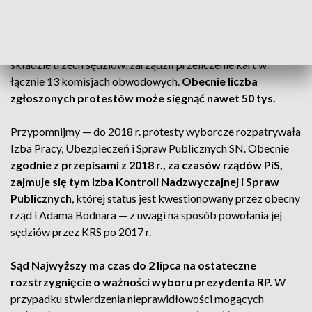
Rozstrzygnięcie do 2 lipca
Sąd Najwyższy, który rozpoznaje protesty wyborcze w
składzie trzech sędziów, zarządził przeliczenie kart w
łącznie 13 komisjach obwodowych.
Obecnie liczba
zgłoszonych protestów może sięgnąć nawet 50 tys.
Przypomnijmy — do 2018 r. protesty wyborcze rozpatrywała
Izba Pracy, Ubezpieczeń i Spraw Publicznych SN. Obecnie
zgodnie z przepisami z 2018 r., za czasów rządów PiS,
zajmuje się tym Izba Kontroli Nadzwyczajnej i Spraw
Publicznych
, której status jest kwestionowany przez obecny
rząd i Adama Bodnara — z uwagi na sposób powołania jej
sędziów przez KRS po 2017 r.
Sąd Najwyższy ma czas do 2 lipca na ostateczne
rozstrzygnięcie o ważności wyboru prezydenta RP.
W
przypadku stwierdzenia nieprawidłowości mogących