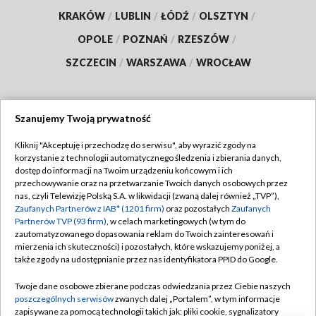
KRAKÓW
/
LUBLIN
/
ŁÓDŹ
/
OLSZTYN
/
OPOLE
/
POZNAŃ
/
RZESZÓW
/
SZCZECIN
/
WARSZAWA
/
WROCŁAW
Szanujemy Twoją prywatność
Dołącz do nas:
Kliknij "Akceptuję i przechodzę do serwisu", aby wyrazić zgody na
korzystanie z technologii automatycznego śledzenia i zbierania danych,
TVP
dostęp do informacji na Twoim urządzeniu końcowym i ich
Abonament TVP
przechowywanie oraz na przetwarzanie Twoich danych osobowych przez
Regulamin TVP
nas, czyli Telewizję Polską S.A. w likwidacji (zwaną dalej również „TVP”),
Emisja w TVP
Polityka prywatności
Zaufanych Partnerów z IAB* (1201 firm)
oraz pozostałych
Zaufanych
Partnerów TVP (93 firm)
, w celach marketingowych (w tym do
Centrum informacji TVP
Moje zgody
zautomatyzowanego dopasowania reklam do Twoich zainteresowań i
mierzenia ich skuteczności) i pozostałych, które wskazujemy poniżej, a
Naziemna Telewizja Cyfrowa
Pomoc
także zgody na udostępnianie przez nas identyfikatora PPID do Google.
Sklep TVP
Biuro reklamy
Twoje dane osobowe zbierane podczas odwiedzania przez Ciebie naszych
Rada Programowa
Kontakt
poszczególnych serwisów
zwanych dalej „Portalem”, w tym informacje
zapisywane za pomocą technologii takich jak: pliki cookie, sygnalizatory