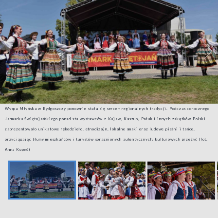
Wyspa Młyńska w Bydgoszczy ponownie stała się sercem regionalnych tradycji. Podczas corocznego
Jarmarku Świętojańskiego ponad stu wystawców z Kujaw, Kaszub, Pałuk i innych zakątków Polski
zaprezentowało unikatowe rękodzieło, etnodizajn, lokalne smaki oraz ludowe pieśni i tańce,
przyciągając tłumy mieszkańców i turystów spragnionych autentycznych, kulturowych przeżyć (fot.
Anna Kopeć)