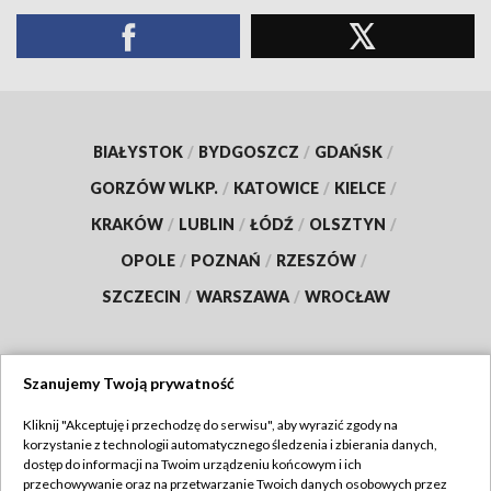
BIAŁYSTOK
/
BYDGOSZCZ
/
GDAŃSK
/
GORZÓW WLKP.
/
KATOWICE
/
KIELCE
/
KRAKÓW
/
LUBLIN
/
ŁÓDŹ
/
OLSZTYN
/
OPOLE
/
POZNAŃ
/
RZESZÓW
/
SZCZECIN
/
WARSZAWA
/
WROCŁAW
Szanujemy Twoją prywatność
Dołącz do nas:
Kliknij "Akceptuję i przechodzę do serwisu", aby wyrazić zgody na
korzystanie z technologii automatycznego śledzenia i zbierania danych,
TVP
dostęp do informacji na Twoim urządzeniu końcowym i ich
Abonament TVP
przechowywanie oraz na przetwarzanie Twoich danych osobowych przez
Regulamin TVP