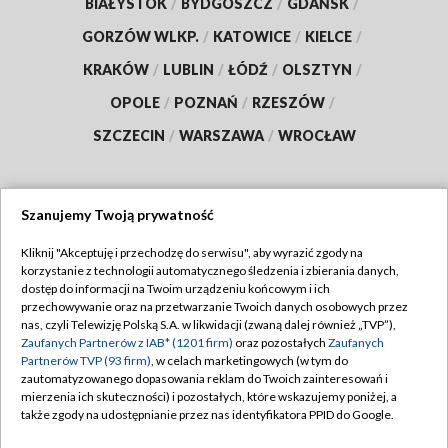
BIAŁYSTOK
/
BYDGOSZCZ
/
GDAŃSK
/
GORZÓW WLKP.
/
KATOWICE
/
KIELCE
/
KRAKÓW
/
LUBLIN
/
ŁÓDŹ
/
OLSZTYN
/
OPOLE
/
POZNAŃ
/
RZESZÓW
/
SZCZECIN
/
WARSZAWA
/
WROCŁAW
Szanujemy Twoją prywatność
Dołącz do nas:
Kliknij "Akceptuję i przechodzę do serwisu", aby wyrazić zgody na
korzystanie z technologii automatycznego śledzenia i zbierania danych,
TVP
dostęp do informacji na Twoim urządzeniu końcowym i ich
Abonament TVP
przechowywanie oraz na przetwarzanie Twoich danych osobowych przez
Regulamin TVP
nas, czyli Telewizję Polską S.A. w likwidacji (zwaną dalej również „TVP”),
Emisja w TVP
Polityka prywatności
Zaufanych Partnerów z IAB* (1201 firm)
oraz pozostałych
Zaufanych
Partnerów TVP (93 firm)
, w celach marketingowych (w tym do
Centrum informacji TVP
Moje zgody
zautomatyzowanego dopasowania reklam do Twoich zainteresowań i
mierzenia ich skuteczności) i pozostałych, które wskazujemy poniżej, a
Naziemna Telewizja Cyfrowa
Pomoc
także zgody na udostępnianie przez nas identyfikatora PPID do Google.
Sklep TVP
Biuro reklamy