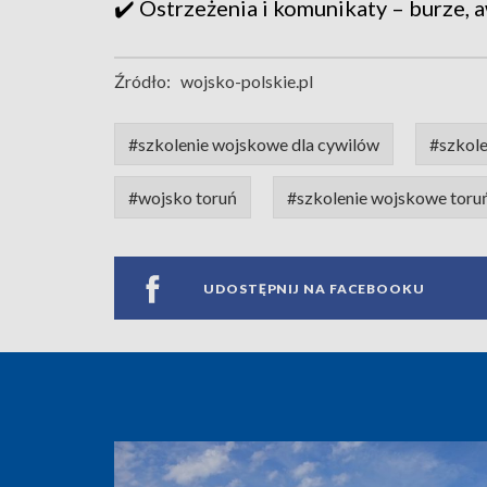
✔️ Ostrzeżenia i komunikaty – burze, a
Źródło:
wojsko-polskie.pl
#szkolenie wojskowe dla cywilów
#szkol
#wojsko toruń
#szkolenie wojskowe toru
UDOSTĘPNIJ NA FACEBOOKU