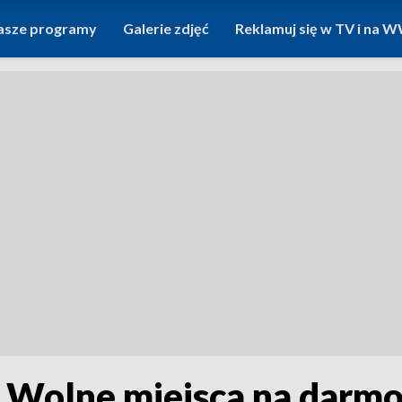
asze programy
Galerie zdjęć
Reklamuj się w TV i na
! Wolne miejsca na darm