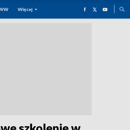
 WWW
Więcej
owe szkolenie w