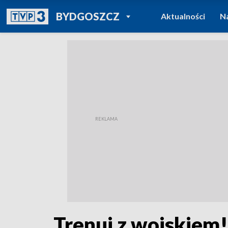
POWRÓT DO
BYDGOSZCZ
Aktualności
N
TVP REGIONY
Trenuj z wojskiem