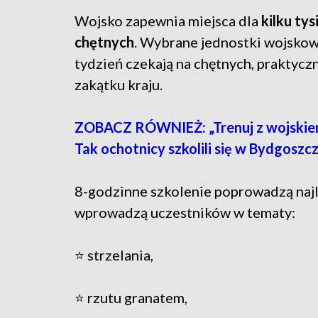
Wojsko zapewnia miejsca dla
kilku tys
chętnych
. Wybrane jednostki wojskow
tydzień czekają na chętnych, praktycz
zakątku kraju.
ZOBACZ RÓWNIEŻ: „Trenuj z wojskiem
Tak ochotnicy szkolili się w Bydgoszc
8-godzinne szkolenie poprowadzą najl
wprowadzą uczestników w tematy:
⭐ strzelania,
⭐ rzutu granatem,