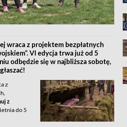
j wraca z projektem bezpłatnych
jskiem”. VI edycja trwa już od 5
iu odbędzie się w najbliższa sobotę,
zgłaszać!
a z
h,
uj z
ietnia do 5