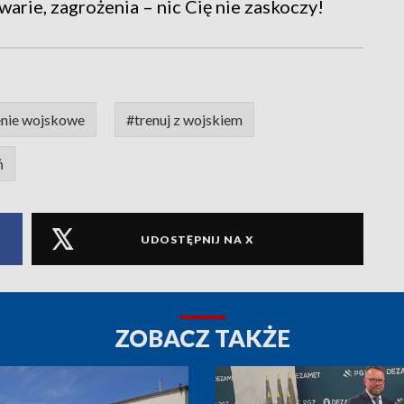
warie, zagrożenia – nic Cię nie zaskoczy!
enie wojskowe
#trenuj z wojskiem
ń
UDOSTĘPNIJ NA X
ZOBACZ TAKŻE