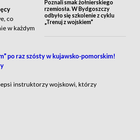
Poznali smak żołnierskiego
rzemiosła. W Bydgoszczy
ięcy
odbyło się szkolenie z cyklu
e, co
„Trenuj z wojskiem”
nie w każdym
” po raz szósty w kujawsko-pomorskim!
zy
epsi instruktorzy wojskowi, którzy