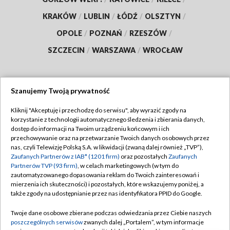
KRAKÓW
/
LUBLIN
/
ŁÓDŹ
/
OLSZTYN
/
OPOLE
/
POZNAŃ
/
RZESZÓW
/
SZCZECIN
/
WARSZAWA
/
WROCŁAW
Szanujemy Twoją prywatność
Dołącz do nas:
Kliknij "Akceptuję i przechodzę do serwisu", aby wyrazić zgody na
korzystanie z technologii automatycznego śledzenia i zbierania danych,
TVP
dostęp do informacji na Twoim urządzeniu końcowym i ich
Abonament TVP
przechowywanie oraz na przetwarzanie Twoich danych osobowych przez
Regulamin TVP
nas, czyli Telewizję Polską S.A. w likwidacji (zwaną dalej również „TVP”),
Emisja w TVP
Polityka prywatności
Zaufanych Partnerów z IAB* (1201 firm)
oraz pozostałych
Zaufanych
Partnerów TVP (93 firm)
, w celach marketingowych (w tym do
Centrum informacji TVP
Moje zgody
zautomatyzowanego dopasowania reklam do Twoich zainteresowań i
mierzenia ich skuteczności) i pozostałych, które wskazujemy poniżej, a
Naziemna Telewizja Cyfrowa
Pomoc
także zgody na udostępnianie przez nas identyfikatora PPID do Google.
Sklep TVP
Biuro reklamy
Twoje dane osobowe zbierane podczas odwiedzania przez Ciebie naszych
Rada Programowa
Kontakt
poszczególnych serwisów
zwanych dalej „Portalem”, w tym informacje