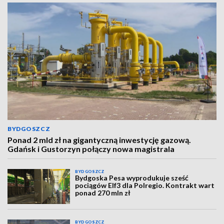
BYDGOSZCZ
Ponad 2 mld zł na gigantyczną inwestycję gazową.
Gdańsk i Gustorzyn połączy nowa magistrala
BYDGOSZCZ
Bydgoska Pesa wyprodukuje sześć
pociągów Elf3 dla Polregio. Kontrakt wart
ponad 270 mln zł
BYDGOSZCZ