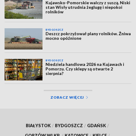
Kujawsko-Pomorskie walczy z suszą. Niski
stan Wisły utrudnia żeglugę i niepokoi
rolników
BYDGOSZCZ
Deszcz pokrzyżował plany rolników. Żniwa
mocno opóźnione
BYDGOSZCZ
Niedziela handlowa 2026 na Kujawach i
Pomorzu. Czy sklepy są otwarte 2
sierpnia?
ZOBACZ WIĘCEJ
BIAŁYSTOK
/
BYDGOSZCZ
/
GDAŃSK
/
GORZÓW WLKP.
/
KATOWICE
/
KIELCE
/