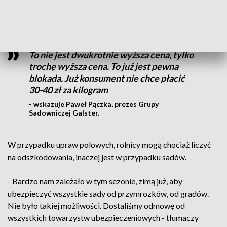
Przykład czereśni pokazuje, że nawet wyższe ceny owoców
nie zrekompensują takich dużych strat w plonie.
To nie jest dwukrotnie wyższa cena, tylko
trochę wyższa cena. To już jest pewna
blokada. Już konsument nie chce płacić
30-40 zł za kilogram
- wskazuje Paweł Pączka, prezes Grupy
Sadowniczej Galster.
W przypadku upraw polowych, rolnicy mogą chociaż liczyć
na odszkodowania, inaczej jest w przypadku sadów.
- Bardzo nam zależało w tym sezonie, zimą już, aby
ubezpieczyć wszystkie sady od przymrozków, od gradów.
Nie było takiej możliwości. Dostaliśmy odmowę od
wszystkich towarzystw ubezpieczeniowych - tłumaczy