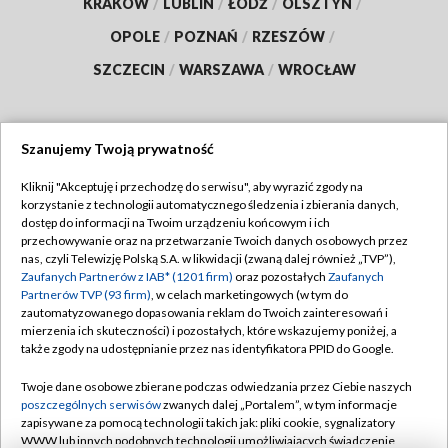
KRAKÓW
/
LUBLIN
/
ŁÓDŹ
/
OLSZTYN
/
OPOLE
/
POZNAŃ
/
RZESZÓW
/
SZCZECIN
/
WARSZAWA
/
WROCŁAW
Szanujemy Twoją prywatność
Dołącz do nas:
Kliknij "Akceptuję i przechodzę do serwisu", aby wyrazić zgody na
korzystanie z technologii automatycznego śledzenia i zbierania danych,
TVP
dostęp do informacji na Twoim urządzeniu końcowym i ich
Abonament TVP
przechowywanie oraz na przetwarzanie Twoich danych osobowych przez
Regulamin TVP
nas, czyli Telewizję Polską S.A. w likwidacji (zwaną dalej również „TVP”),
Emisja w TVP
Polityka prywatności
Zaufanych Partnerów z IAB* (1201 firm)
oraz pozostałych
Zaufanych
Partnerów TVP (93 firm)
, w celach marketingowych (w tym do
Centrum informacji TVP
Moje zgody
zautomatyzowanego dopasowania reklam do Twoich zainteresowań i
mierzenia ich skuteczności) i pozostałych, które wskazujemy poniżej, a
Naziemna Telewizja Cyfrowa
Pomoc
także zgody na udostępnianie przez nas identyfikatora PPID do Google.
Sklep TVP
Biuro reklamy
Twoje dane osobowe zbierane podczas odwiedzania przez Ciebie naszych
Rada Programowa
Kontakt
poszczególnych serwisów
zwanych dalej „Portalem”, w tym informacje
zapisywane za pomocą technologii takich jak: pliki cookie, sygnalizatory
System NOS
WWW lub innych podobnych technologii umożliwiających świadczenie