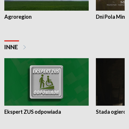
Agroregion
Dni Pola Min
INNE
Ekspert ZUS odpowiada
Stada ogieró