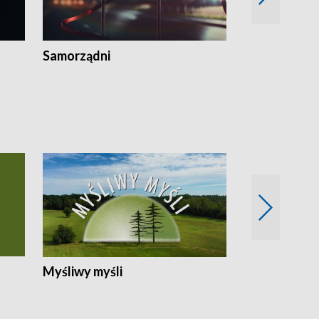
Samorządni
Wspólna sp
Myśliwy myśli
Spotkania z 