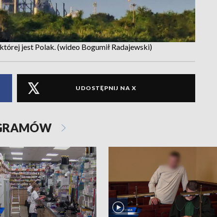
której jest Polak. (wideo Bogumił Radajewski)
UDOSTĘPNIJ NA X
OGRAMÓW