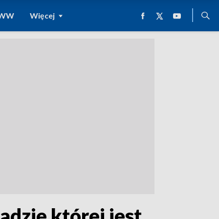
 WWW
Więcej
adzie której jest