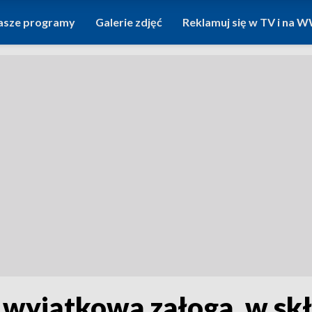
asze programy
Galerie zdjęć
Reklamuj się w TV i na
 wyjątkowa załoga, w skł