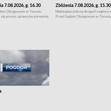
ia 7.08.2026, g. 16.30
Zbliżenia 7.08.2026, g. 15.30
dem Okręgowym w Toruniu
Niebezpiecznie na drogach regionu 
 się proces sprawców porwanie,
Przed Sądem Okręgowym w Toruni
 tortur pod Grudziądzem • 3 mln
rozpoczął się proces sprawców por
 mogą wynosić straty po pożarze
pobicie i tortur pod Grudziądzem • 
Kossaka w Bydgoszczy •
o oszczędzanie wody • Ważne dla
cznie na drogach regionu •
rolników badania w Stacji Doświadcz
ąg sporu o pranie na bydgoskich
Oceny Odmian w Chrząstowie
kach
a