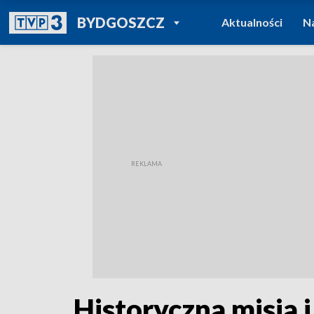
POWRÓT DO
BYDGOSZCZ
Aktualności
N
TVP REGIONY
Historyczna misja i