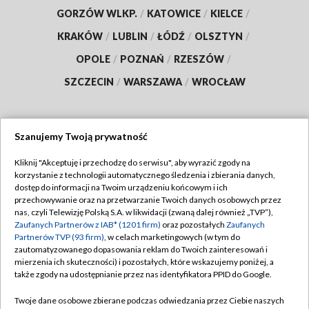
GORZÓW WLKP.
/
KATOWICE
/
KIELCE
/
KRAKÓW
/
LUBLIN
/
ŁÓDŹ
/
OLSZTYN
/
OPOLE
/
POZNAŃ
/
RZESZÓW
/
SZCZECIN
/
WARSZAWA
/
WROCŁAW
Szanujemy Twoją prywatność
Dołącz do nas:
Kliknij "Akceptuję i przechodzę do serwisu", aby wyrazić zgody na
korzystanie z technologii automatycznego śledzenia i zbierania danych,
TVP
dostęp do informacji na Twoim urządzeniu końcowym i ich
Abonament TVP
przechowywanie oraz na przetwarzanie Twoich danych osobowych przez
Regulamin TVP
nas, czyli Telewizję Polską S.A. w likwidacji (zwaną dalej również „TVP”),
Emisja w TVP
Zaufanych Partnerów z IAB* (1201 firm)
oraz pozostałych
Zaufanych
Polityka prywatności
Partnerów TVP (93 firm)
, w celach marketingowych (w tym do
Centrum informacji TVP
Moje zgody
zautomatyzowanego dopasowania reklam do Twoich zainteresowań i
mierzenia ich skuteczności) i pozostałych, które wskazujemy poniżej, a
Naziemna Telewizja Cyfrowa
Pomoc
także zgody na udostępnianie przez nas identyfikatora PPID do Google.
Sklep TVP
Biuro reklamy
Twoje dane osobowe zbierane podczas odwiedzania przez Ciebie naszych