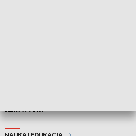
Studio lato
GOSPODARKA
Biznes to biznes
NAUKA I EDUKACJA