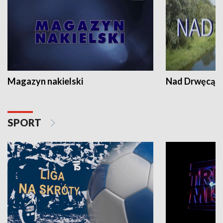
Magazyn nakielski
Nad Drwęcą
SPORT