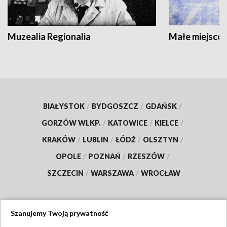
Muzealia Regionalia
Małe miejscow
BIAŁYSTOK
/
BYDGOSZCZ
/
GDAŃSK
/
GORZÓW WLKP.
/
KATOWICE
/
KIELCE
/
KRAKÓW
/
LUBLIN
/
ŁÓDŹ
/
OLSZTYN
/
OPOLE
/
POZNAŃ
/
RZESZÓW
/
SZCZECIN
/
WARSZAWA
/
WROCŁAW
Szanujemy Twoją prywatność
Dołącz do nas: