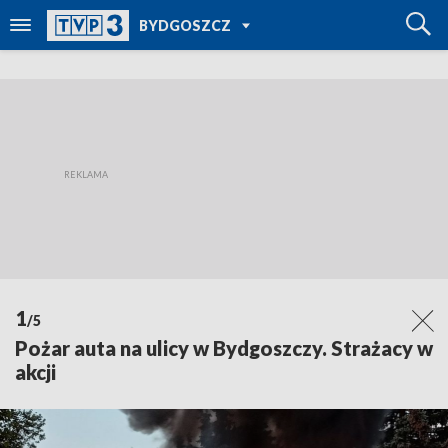
POWRÓT DO
BYDGOSZCZ
TVP REGIONY
1
/5
Pożar auta na ulicy w Bydgoszczy. Strażacy w
akcji