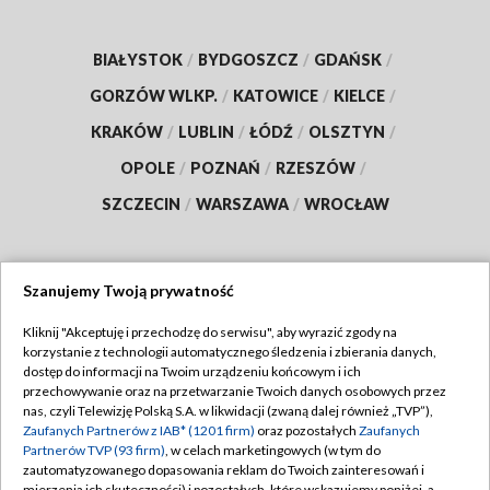
BIAŁYSTOK
/
BYDGOSZCZ
/
GDAŃSK
/
GORZÓW WLKP.
/
KATOWICE
/
KIELCE
/
KRAKÓW
/
LUBLIN
/
ŁÓDŹ
/
OLSZTYN
/
OPOLE
/
POZNAŃ
/
RZESZÓW
/
SZCZECIN
/
WARSZAWA
/
WROCŁAW
Szanujemy Twoją prywatność
Dołącz do nas:
Kliknij "Akceptuję i przechodzę do serwisu", aby wyrazić zgody na
korzystanie z technologii automatycznego śledzenia i zbierania danych,
TVP
dostęp do informacji na Twoim urządzeniu końcowym i ich
Abonament TVP
przechowywanie oraz na przetwarzanie Twoich danych osobowych przez
Regulamin TVP
nas, czyli Telewizję Polską S.A. w likwidacji (zwaną dalej również „TVP”),
Emisja w TVP
Polityka prywatności
Zaufanych Partnerów z IAB* (1201 firm)
oraz pozostałych
Zaufanych
Partnerów TVP (93 firm)
, w celach marketingowych (w tym do
Centrum informacji TVP
Moje zgody
zautomatyzowanego dopasowania reklam do Twoich zainteresowań i
mierzenia ich skuteczności) i pozostałych, które wskazujemy poniżej, a