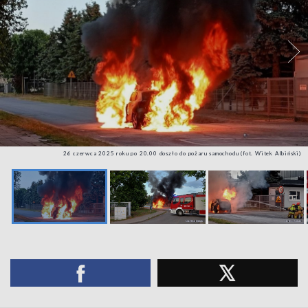
26 czerwca 2025 roku po 20.00 doszło do pożaru samochodu (fot. Witek Albiński)