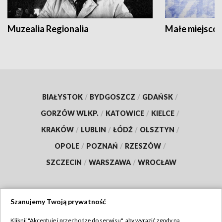
Muzealia Regionalia
Małe miejscow
BIAŁYSTOK
/
BYDGOSZCZ
/
GDAŃSK
/
GORZÓW WLKP.
/
KATOWICE
/
KIELCE
/
KRAKÓW
/
LUBLIN
/
ŁÓDŹ
/
OLSZTYN
/
OPOLE
/
POZNAŃ
/
RZESZÓW
/
SZCZECIN
/
WARSZAWA
/
WROCŁAW
Szanujemy Twoją prywatność
Dołącz do nas:
Kliknij "Akceptuję i przechodzę do serwisu", aby wyrazić zgody na