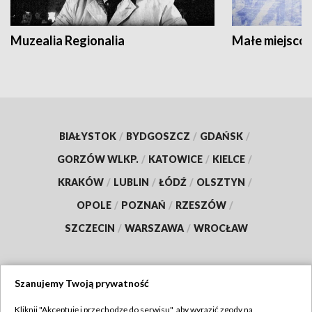
Muzealia Regionalia
Małe miejscow
BIAŁYSTOK
/
BYDGOSZCZ
/
GDAŃSK
/
GORZÓW WLKP.
/
KATOWICE
/
KIELCE
/
KRAKÓW
/
LUBLIN
/
ŁÓDŹ
/
OLSZTYN
/
OPOLE
/
POZNAŃ
/
RZESZÓW
/
SZCZECIN
/
WARSZAWA
/
WROCŁAW
Szanujemy Twoją prywatność
Dołącz do nas:
Kliknij "Akceptuję i przechodzę do serwisu", aby wyrazić zgody na