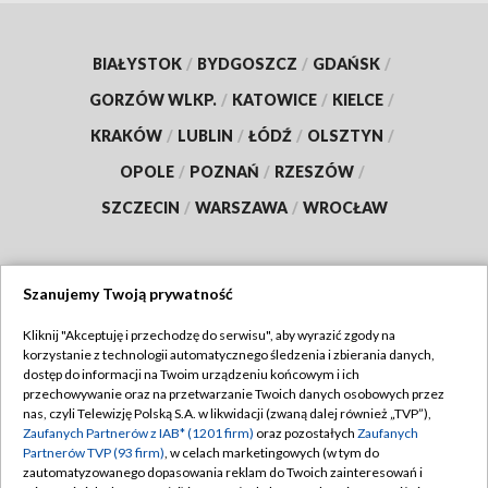
BIAŁYSTOK
/
BYDGOSZCZ
/
GDAŃSK
/
GORZÓW WLKP.
/
KATOWICE
/
KIELCE
/
KRAKÓW
/
LUBLIN
/
ŁÓDŹ
/
OLSZTYN
/
OPOLE
/
POZNAŃ
/
RZESZÓW
/
SZCZECIN
/
WARSZAWA
/
WROCŁAW
Szanujemy Twoją prywatność
Dołącz do nas:
Kliknij "Akceptuję i przechodzę do serwisu", aby wyrazić zgody na
korzystanie z technologii automatycznego śledzenia i zbierania danych,
TVP
dostęp do informacji na Twoim urządzeniu końcowym i ich
Abonament TVP
przechowywanie oraz na przetwarzanie Twoich danych osobowych przez
Regulamin TVP
nas, czyli Telewizję Polską S.A. w likwidacji (zwaną dalej również „TVP”),
Emisja w TVP
Polityka prywatności
Zaufanych Partnerów z IAB* (1201 firm)
oraz pozostałych
Zaufanych
Partnerów TVP (93 firm)
, w celach marketingowych (w tym do
Centrum informacji TVP
Moje zgody
zautomatyzowanego dopasowania reklam do Twoich zainteresowań i