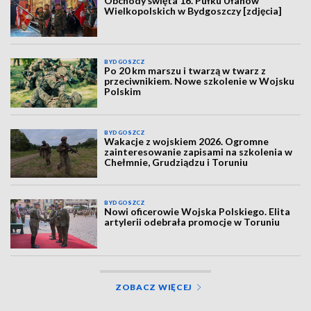
Obchody święta 16. Pułku Ułanów
Wielkopolskich w Bydgoszczy [zdjęcia]
BYDGOSZCZ
Po 20 km marszu i twarzą w twarz z
przeciwnikiem. Nowe szkolenie w Wojsku
Polskim
BYDGOSZCZ
Wakacje z wojskiem 2026. Ogromne
zainteresowanie zapisami na szkolenia w
Chełmnie, Grudziądzu i Toruniu
BYDGOSZCZ
Nowi oficerowie Wojska Polskiego. Elita
artylerii odebrała promocje w Toruniu
ZOBACZ WIĘCEJ