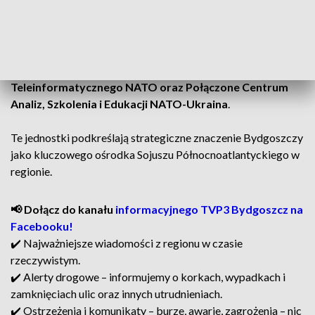
Poza 3. Batalionem Łączności i JFTC,
w Bydgoszczy
działają także Centrum Eksperckie Policji Wojskowych
NATO, Jednostka Integracji Sił Sojuszu
Północnoatlantyckiego, Zespół Wsparcia
Teleinformatycznego NATO oraz Połączone Centrum
Analiz, Szkolenia i Edukacji NATO-Ukraina
.
Te jednostki podkreślają strategiczne znaczenie Bydgoszczy
jako kluczowego ośrodka Sojuszu Północnoatlantyckiego w
regionie.
📢 Dołącz do kanału
informacyjnego TVP3 Bydgoszcz na
Facebooku!
✔️ Najważniejsze wiadomości z regionu w czasie
rzeczywistym.
✔️ Alerty drogowe – informujemy o korkach, wypadkach i
zamknięciach ulic oraz innych utrudnieniach.
✔️ Ostrzeżenia i komunikaty – burze, awarie, zagrożenia – nic