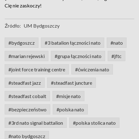
Cię nie zaskoczy!
Źródło:
UM Bydgoszczy
#bydgoszcz
#3 batalion łączności nato
#nato
#marian rejewski
#grupa łączności nato
#jftc
#joint force training centre
#ćwiczenia nato
#steadfast jazz
#steadfast juncture
#steadfast cobalt
#misje nato
#bezpieczeństwo
#polska nato
#3rd nato signal battalion
#polska stolica nato
#nato bydgoszcz