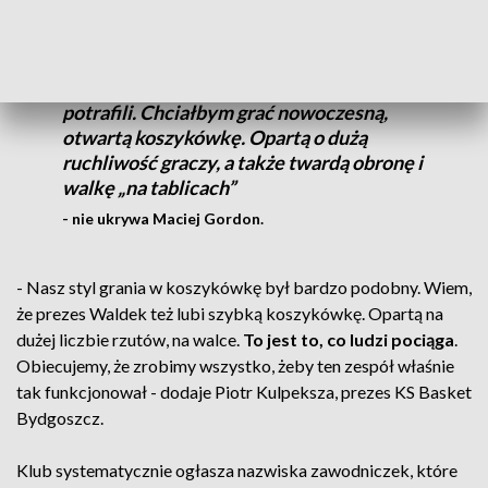
Celem sportowym w tym roku, z tego co
ustaliliśmy z prezesem, jest awans do
play-off i stawianie się wszystkim
faworytom najlepiej, jak będziemy
potrafili. Chciałbym grać nowoczesną,
otwartą koszykówkę. Opartą o dużą
ruchliwość graczy, a także twardą obronę i
walkę „na tablicach”
- nie ukrywa Maciej Gordon.
- Nasz styl grania w koszykówkę był bardzo podobny. Wiem,
że prezes Waldek też lubi szybką koszykówkę. Opartą na
dużej liczbie rzutów, na walce.
To jest to, co ludzi pociąga
.
Obiecujemy, że zrobimy wszystko, żeby ten zespół właśnie
tak funkcjonował - dodaje Piotr Kulpeksza, prezes KS Basket
Bydgoszcz.
Klub systematycznie ogłasza nazwiska zawodniczek, które