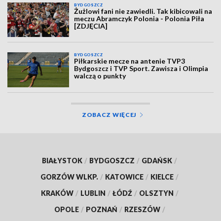
BYDGOSZCZ
Żużlowi fani nie zawiedli. Tak kibicowali na
meczu Abramczyk Polonia - Polonia Piła
[ZDJĘCIA]
BYDGOSZCZ
Piłkarskie mecze na antenie TVP3
Bydgoszcz i TVP Sport. Zawisza i Olimpia
walczą o punkty
ZOBACZ WIĘCEJ
BIAŁYSTOK
/
BYDGOSZCZ
/
GDAŃSK
/
GORZÓW WLKP.
/
KATOWICE
/
KIELCE
/
KRAKÓW
/
LUBLIN
/
ŁÓDŹ
/
OLSZTYN
/
OPOLE
/
POZNAŃ
/
RZESZÓW
/