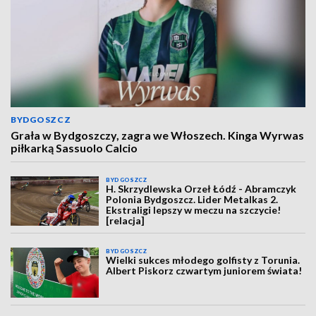
BYDGOSZCZ
Grała w Bydgoszczy, zagra we Włoszech. Kinga Wyrwas
piłkarką Sassuolo Calcio
BYDGOSZCZ
H. Skrzydlewska Orzeł Łódź - Abramczyk
Polonia Bydgoszcz. Lider Metalkas 2.
Ekstraligi lepszy w meczu na szczycie!
[relacja]
BYDGOSZCZ
Wielki sukces młodego golfisty z Torunia.
Albert Piskorz czwartym juniorem świata!