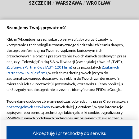
SZCZECIN
/
WARSZAWA
/
WROCŁAW
Szanujemy Twoją prywatność
Dołącz do nas:
Kliknij "Akceptuję i przechodzę do serwisu", aby wyrazić zgody na
korzystanie z technologii automatycznego śledzenia i zbierania danych,
TVP
dostęp do informacji na Twoim urządzeniu końcowym i ich
Abonament TVP
przechowywanie oraz na przetwarzanie Twoich danych osobowych przez
Regulamin TVP
nas, czyli Telewizję Polską S.A. w likwidacji (zwaną dalej również „TVP”),
Emisja w TVP
Polityka prywatności
Zaufanych Partnerów z IAB* (1201 firm)
oraz pozostałych
Zaufanych
Partnerów TVP (93 firm)
, w celach marketingowych (w tym do
Centrum informacji TVP
Moje zgody
zautomatyzowanego dopasowania reklam do Twoich zainteresowań i
mierzenia ich skuteczności) i pozostałych, które wskazujemy poniżej, a
Naziemna Telewizja Cyfrowa
Pomoc
także zgody na udostępnianie przez nas identyfikatora PPID do Google.
Sklep TVP
Biuro reklamy
Twoje dane osobowe zbierane podczas odwiedzania przez Ciebie naszych
Rada Programowa
Kontakt
poszczególnych serwisów
zwanych dalej „Portalem”, w tym informacje
zapisywane za pomocą technologii takich jak: pliki cookie, sygnalizatory
System NOS
WWW lub innych podobnych technologii umożliwiających świadczenie
dopasowanych i bezpiecznych usług, personalizację treści oraz reklam,
Informacje o nadawcy
Kanały
udostępnianie funkcji mediów społecznościowych oraz analizowanie
Akceptuję i przechodzę do serwisu
ruchu w Internecie.
Program dla prasy