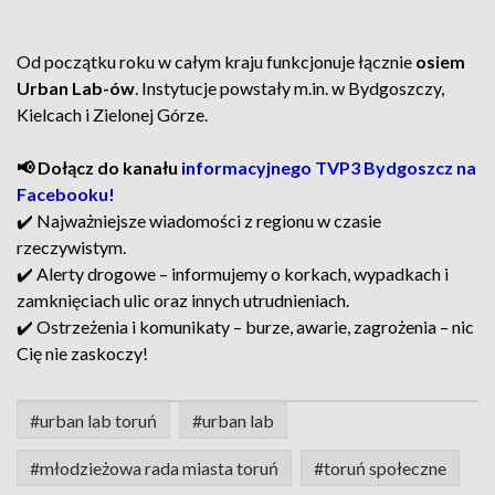
Od początku roku w całym kraju funkcjonuje łącznie
osiem
Urban Lab-ów
. Instytucje powstały m.in. w Bydgoszczy,
Kielcach i Zielonej Górze.
📢 Dołącz do kanału
informacyjnego TVP3 Bydgoszcz na
Facebooku!
✔️ Najważniejsze wiadomości z regionu w czasie
rzeczywistym.
✔️ Alerty drogowe – informujemy o korkach, wypadkach i
zamknięciach ulic oraz innych utrudnieniach.
✔️ Ostrzeżenia i komunikaty – burze, awarie, zagrożenia – nic
Cię nie zaskoczy!
#urban lab toruń
#urban lab
#młodzieżowa rada miasta toruń
#toruń społeczne