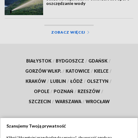
oszczędzanie wody
ZOBACZ WIĘCEJ
BIAŁYSTOK
/
BYDGOSZCZ
/
GDAŃSK
/
GORZÓW WLKP.
/
KATOWICE
/
KIELCE
/
KRAKÓW
/
LUBLIN
/
ŁÓDŹ
/
OLSZTYN
/
OPOLE
/
POZNAŃ
/
RZESZÓW
/
SZCZECIN
/
WARSZAWA
/
WROCŁAW
Szanujemy Twoją prywatność
Dołącz do nas:
Kliknij "Akceptuję i przechodzę do serwisu", aby wyrazić zgody na