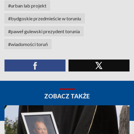
#urban lab projekt
#bydgoskie przedmieście w toruniu
#paweł gulewski prezydent torunia
#wiadomości toruń
ZOBACZ TAKŻE