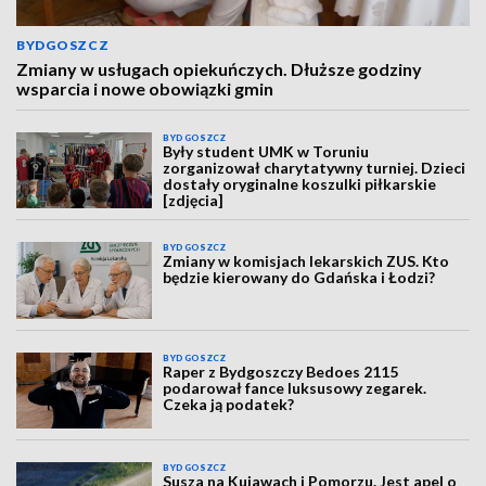
BYDGOSZCZ
Zmiany w usługach opiekuńczych. Dłuższe godziny
wsparcia i nowe obowiązki gmin
BYDGOSZCZ
Były student UMK w Toruniu
zorganizował charytatywny turniej. Dzieci
dostały oryginalne koszulki piłkarskie
[zdjęcia]
BYDGOSZCZ
Zmiany w komisjach lekarskich ZUS. Kto
będzie kierowany do Gdańska i Łodzi?
BYDGOSZCZ
Raper z Bydgoszczy Bedoes 2115
podarował fance luksusowy zegarek.
Czeka ją podatek?
BYDGOSZCZ
Susza na Kujawach i Pomorzu. Jest apel o