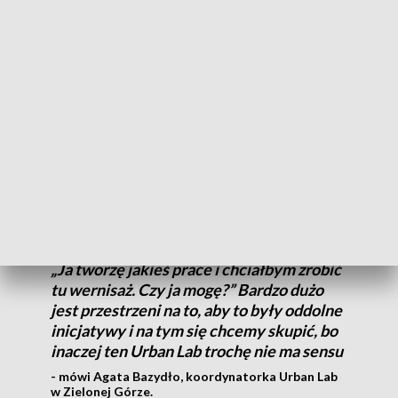
W Toruńskim Laboratorium Miejskim swoją działalność
mogą rozwijać nie tylko mieszkańcy i społecznicy, ale także
przedstawiciele organizacji młodzieżowych oraz rad
okręgów.
Ten program jest na tyle elastyczny jak i
sam projekt, dlatego, że poza pewnymi
sztywnymi działaniami, które mamy i
które proponujemy młodzieży, mamy
przestrzeń, czyli Urban Caffe w której
każdy młody może przyjść i powiedzieć
„Ja tworzę jakieś prace i chciałbym zrobić
tu wernisaż. Czy ja mogę?” Bardzo dużo
jest przestrzeni na to, aby to były oddolne
inicjatywy i na tym się chcemy skupić, bo
inaczej ten Urban Lab trochę nie ma sensu
- mówi Agata Bazydło, koordynatorka Urban Lab
w Zielonej Górze.