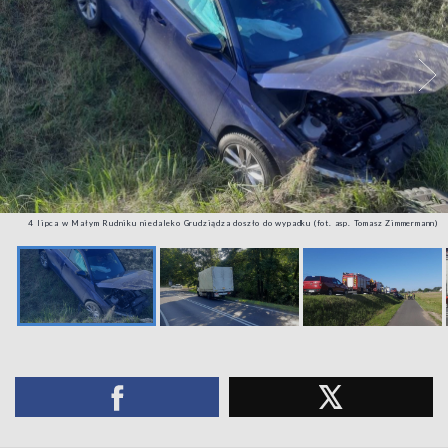
4 lipca w Małym Rudniku niedaleko Grudziądza doszło do wypadku (fot. asp. Tomasz Zimmermann)