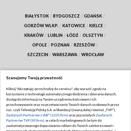
BIAŁYSTOK
/
BYDGOSZCZ
/
GDAŃSK
/
GORZÓW WLKP.
/
KATOWICE
/
KIELCE
/
KRAKÓW
/
LUBLIN
/
ŁÓDŹ
/
OLSZTYN
/
OPOLE
/
POZNAŃ
/
RZESZÓW
/
SZCZECIN
/
WARSZAWA
/
WROCŁAW
Szanujemy Twoją prywatność
Dołącz do nas:
Kliknij "Akceptuję i przechodzę do serwisu", aby wyrazić zgody na
korzystanie z technologii automatycznego śledzenia i zbierania danych,
TVP
dostęp do informacji na Twoim urządzeniu końcowym i ich
Abonament TVP
przechowywanie oraz na przetwarzanie Twoich danych osobowych przez
Regulamin TVP
nas, czyli Telewizję Polską S.A. w likwidacji (zwaną dalej również „TVP”),
Emisja w TVP
Polityka prywatności
Zaufanych Partnerów z IAB* (1201 firm)
oraz pozostałych
Zaufanych
Partnerów TVP (93 firm)
, w celach marketingowych (w tym do
Centrum informacji TVP
Moje zgody
zautomatyzowanego dopasowania reklam do Twoich zainteresowań i
mierzenia ich skuteczności) i pozostałych, które wskazujemy poniżej, a